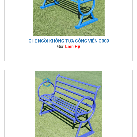
GHẾ NGỒI KHÔNG TỰA CÔNG VIÊN G009
Giá:
Liên Hệ