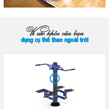
Vì sức khỏe của bạn
dụng cụ thể thao ngoài trời
Các danh mục lĩnh vực hoạt động chính của thiên trường sport:
Thiết bị Gym :
-
Sản phẩm nhập khẩu
-Sản phẩm gym tự sản xuất
-Thiết kế phòng gym
Dụng cụ thể thao ngoài trời :