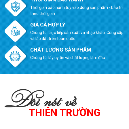
Thời gian bảo hành tùy vào dòng sản phẩm - bảo trì
theo thời gian
GIÁ CẢ HỢP LÝ
Chúng tôi trực tiếp sản xuất và nhập khẩu. Cung cấp
và lắp đặt trên toàn quốc.
CHẤT LƯỢNG SẢN PHẨM
Chúng tôi lấy uy tín và chất lượng làm đầu.
Đôi nét về
THIÊN TRƯỜNG