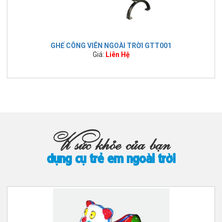
GHẾ CÔNG VIÊN NGOÀI TRỜI GTT001
Giá:
Liên Hệ
Vì sức khỏe của bạn
dụng cụ trẻ em ngoài trời