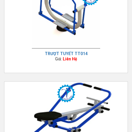
Thiên Trường Sport hướng tới sứ mệnh trở thành
công ty hàng đầu
trong lĩnh vực cung cấp các sản phẩm thể thao rèn luyện sức khỏe
như dụng cụ tập gym,
dụng cụ thể thao ngoài trời
công viên và các
dụng cụ vui chơi trẻ em với chất lượng cao nhất.
TRIẾT LÝ KINH DOANH CỦA THIÊN TRƯỜNG SPORT
TRƯỢT TUYẾT TT014
Thiên Trường Sport
luôn đặt chất lượng sản phẩm và dịch vụ lên
Giá:
Liên Hệ
hàng đầu, đảm bảo lợi ích và sự hài lòng.
Luôn tôn trọng những cam kết với khách hàng. “UY TÍN TẠO NÊN
THƯƠNG HIỆU” vì thế Thiên trường sport luôn giữ chữ tín, đảm bảo
niềm tin trọn vẹn như ban đầu khi khách hàng đã trao cơ hội hợp
tác.
Trách nhiệm của từng thành viên trong công ty, có năng lực, tận
tâm và đạo đức nghề nghiệp chuẩn mực để phát triển mạnh mẽ và
bền vững hơn.