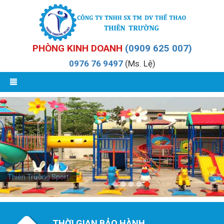
Dụng cụ thể thao ngoài trời - thiết bị mầm non Thiên Trường
PHÒNG KINH DOANH
(0909 625 007)
Sport chất lượng - giá rẻ- uy tín
0976 76 9497
(Ms. Lệ)
Thiên Trường Sport
THỜI GIAN BẢO HÀNH