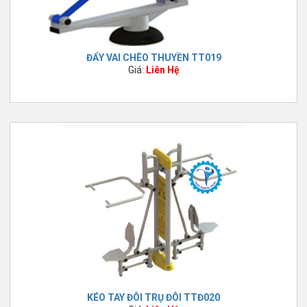
GIÁ TRỊ CỐT LÕI THIÊN TRƯỜNG SPORT.
ĐẨY VAI CHÈO THUYỀN TT019
- Khi mang lại lợi ích cho khách hàng cũng là giúp Thiên trường
Giá:
Liên Hệ
sport đạt được mục tiêu của mình. Nhằm phục vụ nhu cầu lớn nhất
hiện tại là nhu cầu về sức khỏe.
- Thiên trường sport luôn trung thực trong công việc để xây
dựng
niềm tin
từ phía khách hàng.
- Luôn
chuyên nghiệp
trong cách phục vụ để nâng cao giá trị của
quý khách và tận tụy với với tất cả các khách hàng.
- Thiên trường sport không ngừng nâng cấp bản thân, cải tiến công
nghệ hàng đầu và xây dựng quy trình làm việc tốt hơn.
- Thiên trường sport có trách nhiệm với những gì
Thiên trường
sport
đã và đang cam kết với khách hàng.
KÉO TAY ĐÔI TRỤ ĐÔI TTĐ020