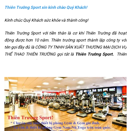
Thiên Trường Sport xin kính chào Quý Khách!
Kính chúc Quý Khách sức khỏe và thành công!
Thiên Trường Sport với tiền thân là cơ khí Thiên Trường đã hoạt
động được hơn 10 năm. Thiên trường sport thành lập công ty với
tên gọi đầy đủ là CÔNG TY TNHH SẢN XUẤT THƯƠNG MẠI DỊCH VỤ
THỂ THAO THIÊN TRƯỜNG gọi tắt là
Thiên Trường Sport.
Thiên
trường sport có bề dày kinh nghiệm hoạt động bên lĩnh vực thể thao
như: Cung cấp các sản phẩm về gym, thiết kế phòng gym, các sản
phẩm gym nhập khẩu,
Dụng cụ thể thao ngoài trời
,
thiết bị thể thao
công viên
,
thiết bị mầm non
cho các trường học cũng như là công
viên. Thiên trường sport chuyên các sản phẩm thể thao phục vụ
nhu cầu rèn luyện sức khỏe và vui chơi.