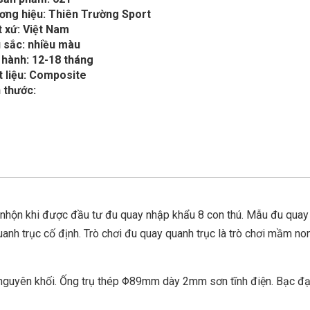
ơng hiệu: Thiên Trường Sport
 xứ: Việt Nam
 sắc: nhiều màu
 hành: 12-18 tháng
t liệu: Composite
 thước:
 nhộn khi được đầu tư đu quay nhập khẩu 8 con thú. Mẫu đu quay
nh trục cố định. Trò chơi đu quay quanh trục là trò chơi mầm non
nguyên khối. Ống trụ thép Φ89mm dày 2mm sơn tĩnh điện. Bạc đạ