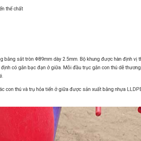
iển thể chất
ung bằng sắt tròn Φ89mm dày 2.5mm. Bộ khung được hàn định vị 
ố định có gắn bạc đạn ở giữa. Mỗi đầu trục gắn con thú dễ thương
é.
Các con thú và trụ hỏa tiển ở giữa được sản xuất bằng nhựa LLDP