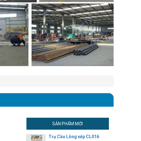
SẢN PHẨM MỚI
Trụ Cầu Lông xếp CL016