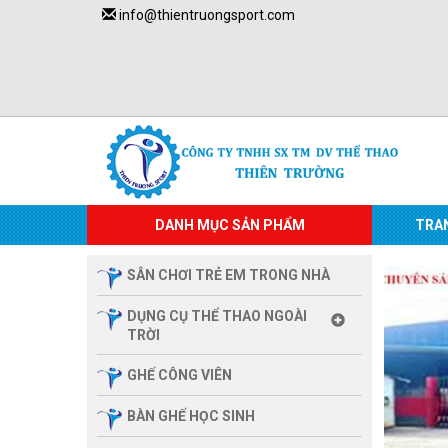
info@thientruongsport.com
DANH MỤC SẢN PHẨM
TRA
SÂN CHƠI TRẺ EM TRONG NHÀ
DỤNG CỤ THỂ THAO NGOÀI
TRỜI
GHẾ CÔNG VIÊN
BÀN GHẾ HỌC SINH