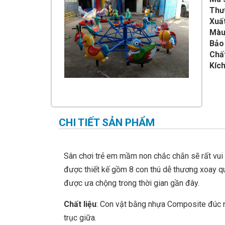
IMPULSE FITNESS
Thư
Xuất
THIẾT BỊ PHÒNG GYM THIÊN
TRƯỜNG
Màu
Bảo
CỎ NHÂN TẠO
Chấ
Kích
CHI TIẾT SẢN PHẨM
Sân chơi trẻ em mầm non chắc chắn sẽ rất vui
được thiết kế gồm 8 con thú dễ thương xoay qua
được ưa chộng trong thời gian gần đây.
Chất liệu
: Con vật bằng nhựa Composite đúc 
trục giữa.