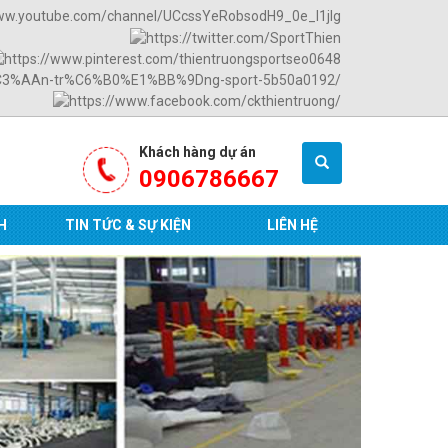
Khách hàng dự án
0906786667
H
TIN TỨC & SỰ KIỆN
LIÊN HỆ