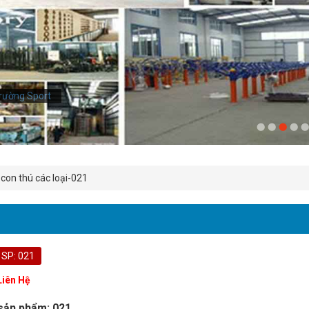
rường Sport
con thú các loại-021
 SP: 021
Liên Hệ
sản phẩm: 021