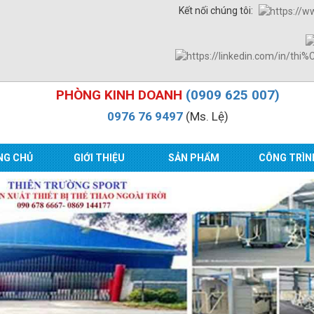
Kết nối chúng tôi:
PHÒNG KINH DOANH
(0909 625 007)
0976 76 9497
(Ms. Lệ)
NG CHỦ
GIỚI THIỆU
SẢN PHẨM
CÔNG TRÌN