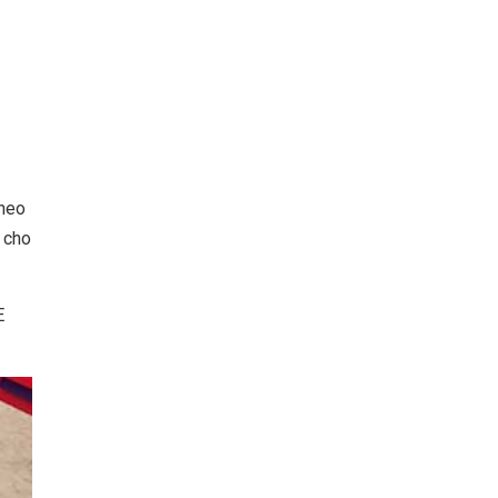
theo
 cho
E