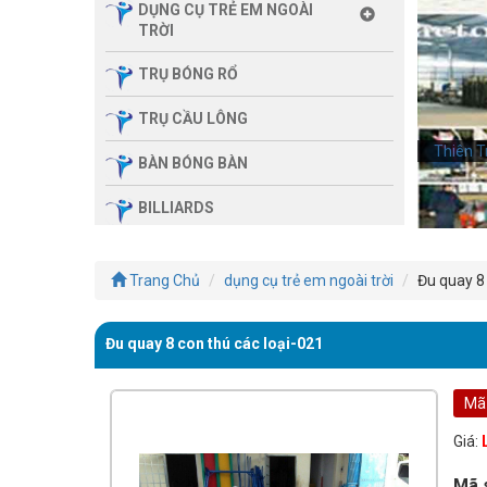
DỤNG CỤ TRẺ EM NGOÀI
TRỜI
TRỤ BÓNG RỔ
TRỤ CẦU LÔNG
Thiên T
BÀN BÓNG BÀN
BILLIARDS
THIẾT BỊ PHÒNG GYM GIA
ĐÌNH
Trang Chủ
dụng cụ trẻ em ngoài trời
Đu quay 8 
SẢN PHẨM MASSAGE
Đu quay 8 con thú các loại-021
THIẾT BỊ PHÒNG GYM MBH
FITNESS
Mã
GIÀN TẬP ĐA NĂNG
Giá:
THIẾT BỊ PHÒNG GYM
Mã 