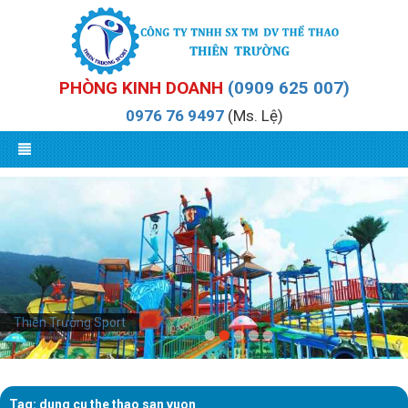
PHÒNG KINH DOANH
(0909 625 007)
0976 76 9497
(Ms. Lệ)
Thiên Trường Sport
Tag: dung cu the thao san vuon