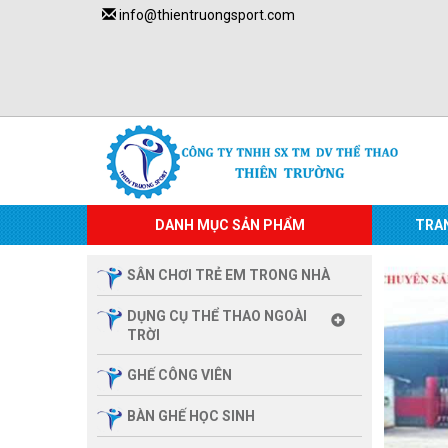
info@thientruongsport.com
DANH MỤC SẢN PHẨM
TRA
SÂN CHƠI TRẺ EM TRONG NHÀ
DỤNG CỤ THỂ THAO NGOÀI
TRỜI
GHẾ CÔNG VIÊN
BÀN GHẾ HỌC SINH