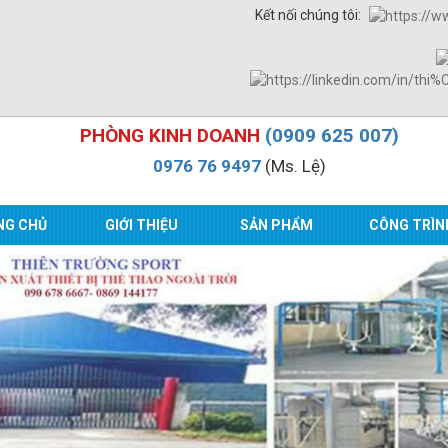
Kết nối chúng tôi:
PHÒNG KINH DOANH
(0909 625 007)
0976 76 9497
(Ms. Lệ)
NG CHỦ
GIỚI THIỆU
SẢN PHẨM
CÔNG TRÌN