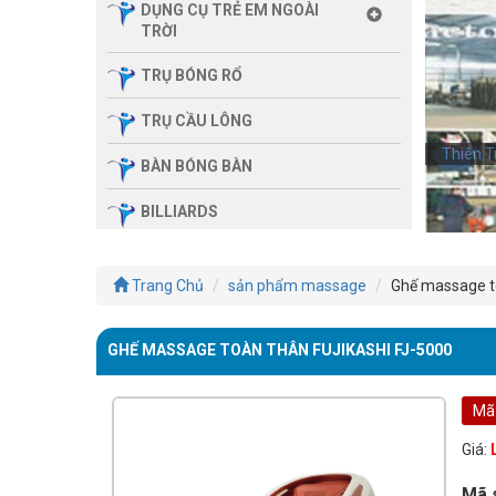
DỤNG CỤ TRẺ EM NGOÀI
TRỜI
TRỤ BÓNG RỔ
TRỤ CẦU LÔNG
Thiên T
BÀN BÓNG BÀN
BILLIARDS
THIẾT BỊ PHÒNG GYM GIA
ĐÌNH
Trang Chủ
sản phẩm massage
Ghế massage to
SẢN PHẨM MASSAGE
GHẾ MASSAGE TOÀN THÂN FUJIKASHI FJ-5000
THIẾT BỊ PHÒNG GYM MBH
FITNESS
Mã
GIÀN TẬP ĐA NĂNG
Giá:
THIẾT BỊ PHÒNG GYM
Mã 