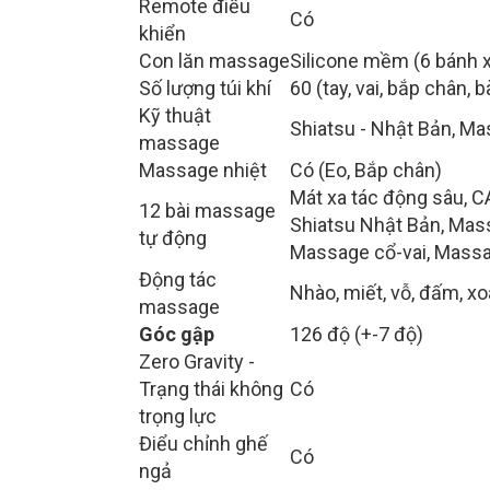
Remote điều
Có
khiển
Con lăn massage
Silicone mềm (6 bánh xe
Số lượng túi khí
60 (tay, vai, bắp chân, 
Kỹ thuật
Shiatsu - Nhật Bản, Ma
massage
Massage nhiệt
Có (Eo, Bắp chân)
Mát xa tác động sâu, C
12 bài massage
Shiatsu Nhật Bản, Mass
tự động
Massage cổ-vai, Massa
Động tác
Nhào, miết, vỗ, đấm, x
massage
Góc gập
126 độ (+-7 độ)
Zero Gravity -
Trạng thái không
Có
trọng lực
Điểu chỉnh ghế
Có
ngả