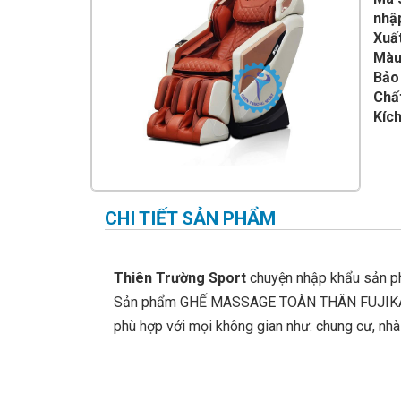
IMPULSE FITNESS
nhậ
Xuấ
THIẾT BỊ PHÒNG GYM THIÊN
TRƯỜNG
Màu
Bảo
CỎ NHÂN TẠO
Chất
Kích
CHI TIẾT SẢN PHẨM
Thiên Trường Sport
chuyện nhập khẩu sản 
Sản phẩm GHẾ MASSAGE TOÀN THÂN FUJIKASHI 
phù hợp với mọi không gian như: chung cư, nhà