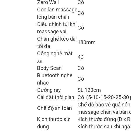
Zero Wall
Có
Con lăn massage
Có
lòng bàn chân
Điều chỉnh túi khí
Có
massage vai
Chân ghế kéo dài
180mm
tối đa
Công nghệ mát
4D
xa
Body Scan
Có
Bluetooth nghe
Có
nhạc
Đường ray
SL 120cm
Cài đặt thời gian
Có (5-10-15-20-25-30 
Chế độ bảo vệ quá nóng,
Chế độ an toàn
massage chân và bàn 
Kích thước sử
Kích thước đứng (D x R
dụng
Kích thước sau khi ngả