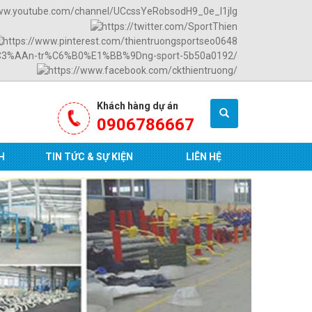
Khách hàng dự án
0906786667
H
TIN TỨC & SỰ KIỆN
LIÊN HỆ