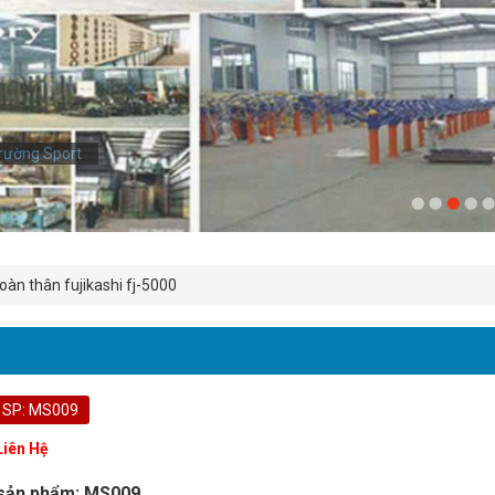
rường Sport
àn thân fujikashi fj-5000
 SP: MS009
Liên Hệ
sản phẩm: MS009