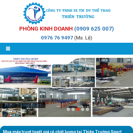
PHÒNG KINH DOANH
(0909 625 007)
0976 76 9497
(Ms. Lệ)
Thiên Trường Sport
Mua máy trượt tuyết giá rẻ chất lượng tại Thiên Trường Sport