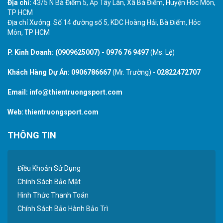
Địa chỉ:
43/5 N Bà Điểm 5, Ấp Tây Lân, Xã Bà Điểm, Huyện Hóc Môn,
TP HCM
Địa chỉ Xưởng: Số 14 đường số 5, KDC Hoàng Hải, Bà Điểm, Hóc
Môn, TP HCM
P. Kinh Doanh:
(0909625007)
-
0976 76 9497
(Ms. Lệ)
Khách Hàng Dự Án:
0906786667
(Mr. Trường) -
02822472707
Email:
info@thientruongsport.com
Web:
thientruongsport.com
THÔNG TIN
Điều Khoản Sử Dụng
Chính Sách Bảo Mật
Hình Thức Thanh Toán
Chính Sách Bảo Hành Bảo Trì