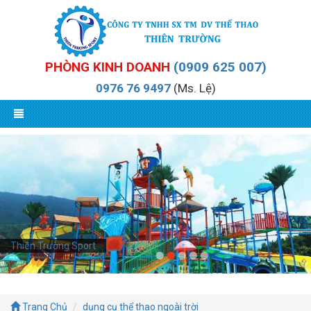
PHÒNG KINH DOANH
(0909 625 007)
0976 76 9497
(Ms. Lệ)
Thiên Trường Sport
Trang Chủ
dụng cụ thể thao ngoài trời