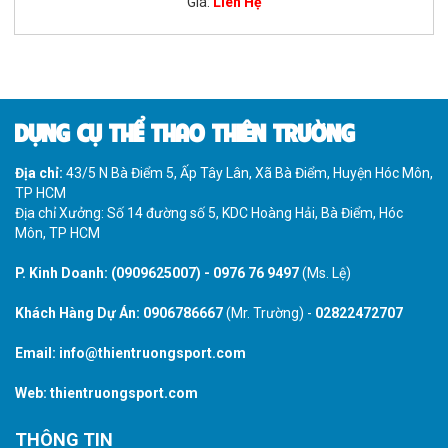
Giá:
Liên Hệ
DỤNG CỤ THỂ THAO THIÊN TRƯỜNG
Địa chỉ:
43/5 N Bà Điểm 5, Ấp Tây Lân, Xã Bà Điểm, Huyện Hóc Môn,
TP HCM
Địa chỉ Xưởng: Số 14 đường số 5, KDC Hoàng Hải, Bà Điểm, Hóc
Môn, TP HCM
P. Kinh Doanh:
(0909625007)
-
0976 76 9497
(Ms. Lệ)
Khách Hàng Dự Án:
0906786667
(Mr. Trường) -
02822472707
Email:
info@thientruongsport.com
Web:
thientruongsport.com
THÔNG TIN