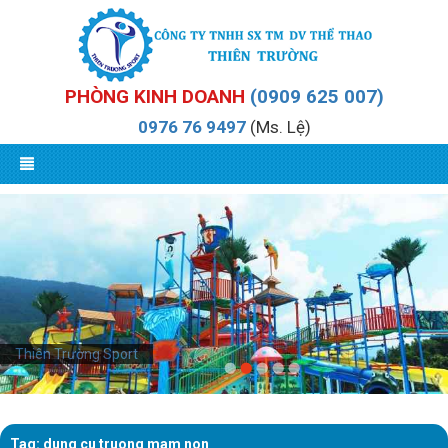
PHÒNG KINH DOANH
(0909 625 007)
0976 76 9497
(Ms. Lệ)
Thiên Trường Sport
Tag: dung cu truong mam non