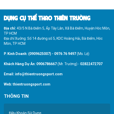
DỤNG CỤ THỂ THAO THIÊN TRƯỜNG
Địa chỉ:
43/5 N Bà Điểm 5, Ấp Tây Lân, Xã Bà Điểm, Huyện Hóc Môn,
TP HCM
Địa chỉ Xưởng: Số 14 đường số 5, KDC Hoàng Hải, Bà Điểm, Hóc
Môn, TP HCM
P. Kinh Doanh:
(0909625007)
-
0976 76 9497
(Ms. Lệ)
Khách Hàng Dự Án:
0906786667
(Mr. Trường) -
02822472707
Email:
info@thientruongsport.com
Web:
thientruongsport.com
THÔNG TIN
Điều Khoản Sử Dụng