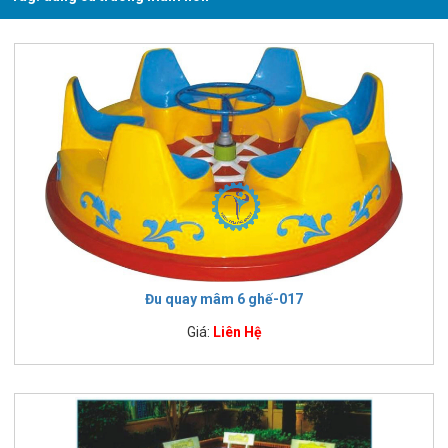
Đu quay mâm 6 ghế-017
Giá:
Liên Hệ