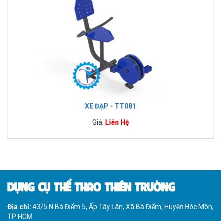
XE ĐẠP - TT081
Giá:
Liên Hệ
DỤNG CỤ THỂ THAO THIÊN TRƯỜNG
Địa chỉ:
43/5 N Bà Điểm 5, Ấp Tây Lân, Xã Bà Điểm, Huyện Hóc Môn,
TP HCM