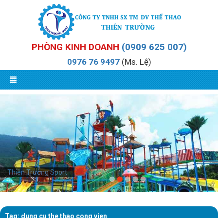
PHÒNG KINH DOANH
(0909 625 007)
0976 76 9497
(Ms. Lệ)
Thiên Trường Sport
Tag: dung cu the thao cong vien