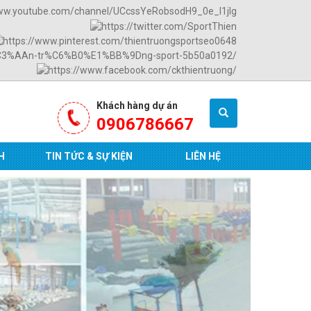
Khách hàng dự án
0906786667
H
TIN TỨC & SỰ KIỆN
LIÊN HỆ