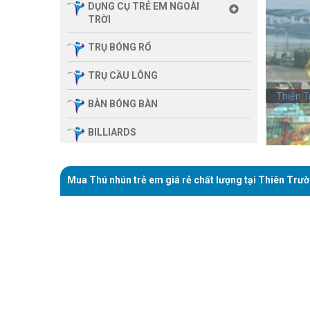
DỤNG CỤ TRẺ EM NGOÀI
TRỜI
TRỤ BÓNG RỔ
TRỤ CẦU LÔNG
Thiên T
Thiên T
BÀN BÓNG BÀN
BILLIARDS
THIẾT BỊ PHÒNG GYM GIA
ĐÌNH
Mua Thú nhún trẻ em giá rẻ chất lượng tại Thiên Trư
SẢN PHẨM MASSAGE
THIẾT BỊ PHÒNG GYM MBH
FITNESS
GIÀN TẬP ĐA NĂNG
THIẾT BỊ PHÒNG GYM