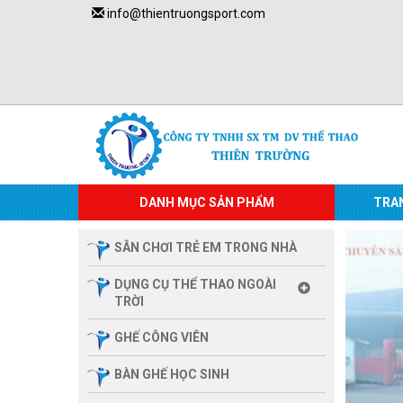
info@thientruongsport.com
DANH MỤC SẢN PHẨM
TRA
SÂN CHƠI TRẺ EM TRONG NHÀ
DỤNG CỤ THỂ THAO NGOÀI
TRỜI
GHẾ CÔNG VIÊN
BÀN GHẾ HỌC SINH