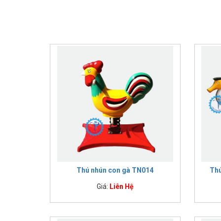
IMPULSE FITNESS
THIẾT BỊ PHÒNG GYM THIÊN
TRƯỜNG
CỎ NHÂN TẠO
Thú nhún con gà TN014
Thú
Giá:
Liên Hệ