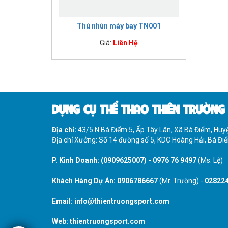
Thú nhún máy bay TN001
Giá:
Liên Hệ
DỤNG CỤ THỂ THAO THIÊN TRƯỜNG
Địa chỉ:
43/5 N Bà Điểm 5, Ấp Tây Lân, Xã Bà Điểm, Hu
Địa chỉ Xưởng: Số 14 đường số 5, KDC Hoàng Hải, Bà Đ
P. Kinh Doanh:
(0909625007)
-
0976 76 9497
(Ms. Lệ)
Khách Hàng Dự Án:
0906786667
(Mr. Trường) -
02822
Email:
info@thientruongsport.com
Web:
thientruongsport.com