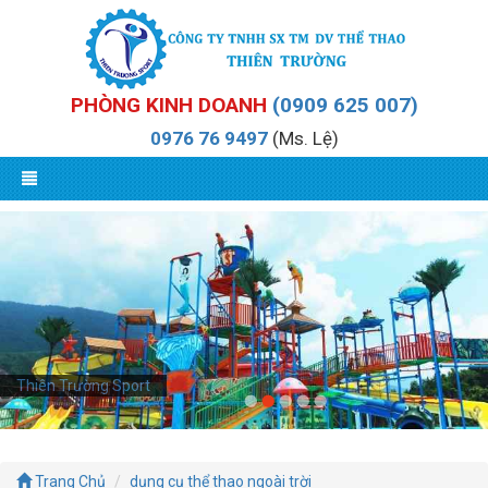
PHÒNG KINH DOANH
(0909 625 007)
0976 76 9497
(Ms. Lệ)
Thiên Trường Sport
Trang Chủ
dụng cụ thể thao ngoài trời