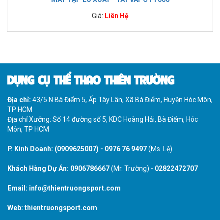
Giá:
Liên Hệ
DỤNG CỤ THỂ THAO THIÊN TRƯỜNG
Địa chỉ:
43/5 N Bà Điểm 5, Ấp Tây Lân, Xã Bà Điểm, Huyện Hóc Môn,
TP HCM
Địa chỉ Xưởng: Số 14 đường số 5, KDC Hoàng Hải, Bà Điểm, Hóc
Môn, TP HCM
P. Kinh Doanh:
(0909625007)
-
0976 76 9497
(Ms. Lệ)
Khách Hàng Dự Án:
0906786667
(Mr. Trường) -
02822472707
Email:
info@thientruongsport.com
Web:
thientruongsport.com