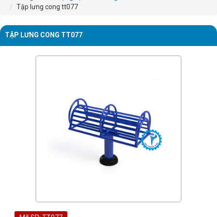
Tập lưng cong tt077
TẬP LƯNG CONG TT077