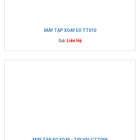
MÁY TẬP XOAY EO TT010
Giá:
Liên Hệ
MÁY TẬP EO XOAY - TAY VAI-CTT006