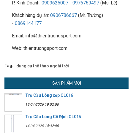
P. Kinh Doanh:
0909625007
-
0976769497
(Ms. Lệ)
Khách hàng dự án:
0906786667
(Mr. Trường)
-
0869144177
Email: info@thientruongsport.com
Web: thientruongsport.com
Tag:
dụng cụ thể thao ngoài trời
SẢN PHẨM MỚI
Trụ Cầu Lông xếp CL016
15-04-2026 19:02:00
Trụ Cầu Lông Cố ĐỊnh CL015
14-04-2026 14:32:00