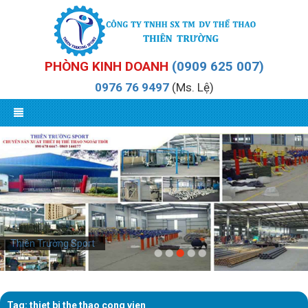
PHÒNG KINH DOANH
(0909 625 007)
0976 76 9497
(Ms. Lệ)
Thiên Trường Sport
Tag: thiet bi the thao cong vien