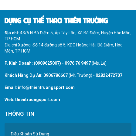
DỤNG CỤ THỂ THAO THIÊN TRƯỜNG
Địa chỉ:
43/5 N Bà Điểm 5, Ấp Tây Lân, Xã Bà Điểm, Huyện Hóc Môn,
TP HCM
Địa chỉ Xưởng: Số 14 đường số 5, KDC Hoàng Hải, Bà Điểm, Hóc
Môn, TP HCM
P. Kinh Doanh:
(0909625007)
-
0976 76 9497
(Ms. Lệ)
Khách Hàng Dự Án:
0906786667
(Mr. Trường) -
02822472707
Email:
info@thientruongsport.com
Web:
thientruongsport.com
THÔNG TIN
Điều Khoản Sử Dụng