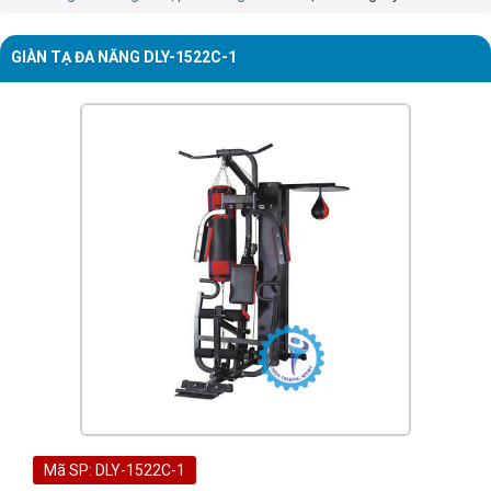
GIÀN TẠ ĐA NĂNG DLY-1522C-1
Mã SP: DLY-1522C-1