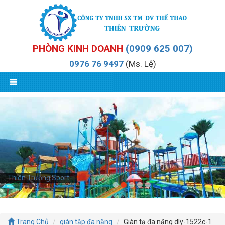
PHÒNG KINH DOANH
(0909 625 007)
0976 76 9497
(Ms. Lệ)
Thiên Trường Sport
Trang Chủ
giàn tập đa năng
Giàn tạ đa năng dly-1522c-1