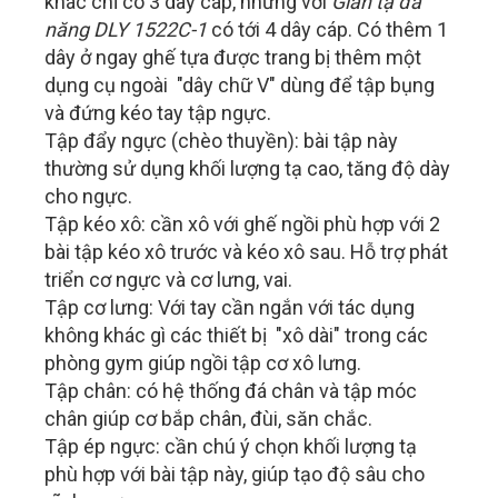
khác chỉ có 3 dây cáp, nhưng với
Giàn tạ đa
năng DLY 1522C-1
có tới 4 dây cáp. Có thêm 1
dây ở ngay ghế tựa được trang bị thêm một
dụng cụ ngoài "dây chữ V" dùng để tập bụng
và đứng kéo tay tập ngực.
Tập đẩy ngực (chèo thuyền): bài tập này
thường sử dụng khối lượng tạ cao, tăng độ dày
cho ngực.
Tập kéo xô: cần xô với ghế ngồi phù hợp với 2
bài tập kéo xô trước và kéo xô sau. Hỗ trợ phát
triển cơ ngực và cơ lưng, vai.
Tập cơ lưng: Với tay cần ngắn với tác dụng
không khác gì các thiết bị "xô dài" trong các
phòng gym giúp ngồi tập cơ xô lưng.
Tập chân: có hệ thống đá chân và tập móc
chân giúp cơ bắp chân, đùi, săn chắc.
Tập ép ngực: cần chú ý chọn khối lượng tạ
phù hợp với bài tập này, giúp tạo độ sâu cho