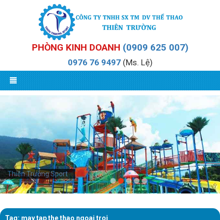
PHÒNG KINH DOANH
(0909 625 007)
0976 76 9497
(Ms. Lệ)
Thiên Trường Sport
Tag: may tap the thao ngoai troi