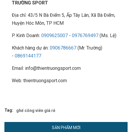
TRƯỜNG SPORT
Địa chỉ: 43/5 N Bà Điểm 5, Ấp Tây Lân, Xã Bà Điểm,
Huyện Hóc Môn, TP HCM
P. Kinh Doanh:
0909625007
-
0976769497
(Ms. Lệ)
Khách hàng dự án:
0906786667
(Mr. Trường)
-
0869144177
Email: info@thientruongsport.com
Web: thientruongsport.com
Tag:
ghế công viên giá rẻ
SẢN PHẨM MỚI