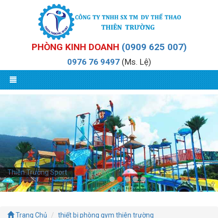
PHÒNG KINH DOANH
(0909 625 007)
0976 76 9497
(Ms. Lệ)
Thiên Trường Sport
Trang Chủ
thiết bị phòng gym thiên trường