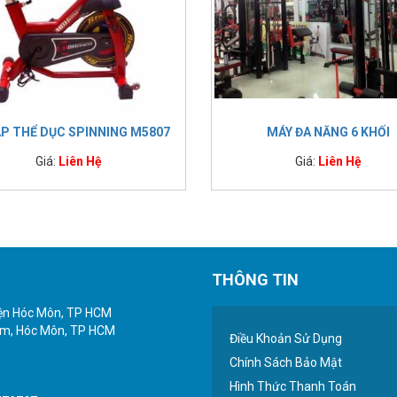
ẠP THỂ DỤC SPINNING M5807
MÁY ĐA NĂNG 6 KHỐI
Giá:
Liên Hệ
Giá:
Liên Hệ
THÔNG TIN
yện Hóc Môn, TP HCM
iểm, Hóc Môn, TP HCM
Điều Khoản Sử Dụng
Chính Sách Bảo Mật
Hình Thức Thanh Toán