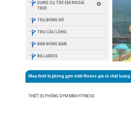
DỤNG CỤ TRẺ EM NGOÀI
TRỜI
TRỤ BÓNG RỔ
TRỤ CẦU LÔNG
Thiên T
BÀN BÓNG BÀN
BILLIARDS
THIẾT BỊ PHÒNG GYM GIA
ĐÌNH
Mua thiết bị phòng gym mbh fitness giá rẻ chất lượng
SẢN PHẨM MASSAGE
THIẾT BỊ PHÒNG GYM MBH FITNESS
THIẾT BỊ PHÒNG GYM MBH
FITNESS
GIÀN TẬP ĐA NĂNG
THIẾT BỊ PHÒNG GYM