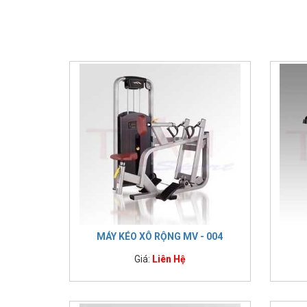
IMPULSE FITNESS
THIẾT BỊ PHÒNG GYM THIÊN
TRƯỜNG
CỎ NHÂN TẠO
MÁY KÉO XÔ RỘNG MV - 004
Giá:
Liên Hệ