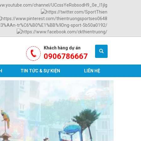
Khách hàng dự án
0906786667
H
TIN TỨC & SỰ KIỆN
LIÊN HỆ