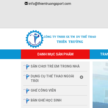
info@thientruongsport.com
DANH MỤC SẢN PHẨM
TRA
SÂN CHƠI TRẺ EM TRONG NHÀ
DỤNG CỤ THỂ THAO NGOÀI
TRỜI
GHẾ CÔNG VIÊN
BÀN GHẾ HỌC SINH