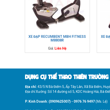
XE ĐẠP RECUMBENT MBH FITNESS
XE Đ
M8808R
Giá:
Liên Hệ
DỤNG CỤ THỂ THAO THIÊN TRƯỜNG
Địa chỉ:
43/5 N Bà Điểm 5, Ấp Tây Lân, Xã Bà Điểm, Hu
Địa chỉ Xưởng: Số 14 đường số 5, KDC Hoàng Hải, Bà Đ
P. Kinh Doanh:
(0909625007)
-
0976 76 9497
(Ms. Lệ)