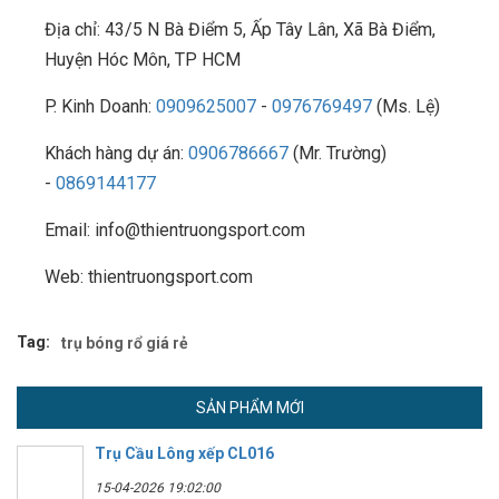
Địa chỉ: 43/5 N Bà Điểm 5, Ấp Tây Lân, Xã Bà Điểm,
Huyện Hóc Môn, TP HCM
P. Kinh Doanh:
0909625007
-
0976769497
(Ms. Lệ)
Khách hàng dự án:
0906786667
(Mr. Trường)
-
0869144177
Email: info@thientruongsport.com
Web: thientruongsport.com
Tag:
trụ bóng rổ giá rẻ
SẢN PHẨM MỚI
Trụ Cầu Lông xếp CL016
15-04-2026 19:02:00