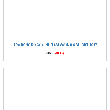
TRỤ BÓNG RỔ CỐ ĐỊNH TẦM VƯƠN 0.6 M - BRTH017
Giá:
Liên Hệ