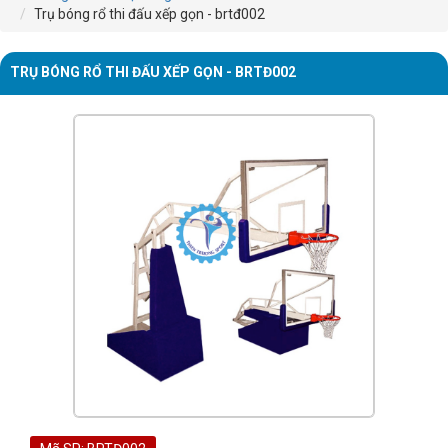
Trụ bóng rổ thi đấu xếp gọn - brtđ002
TRỤ BÓNG RỔ THI ĐẤU XẾP GỌN - BRTĐ002