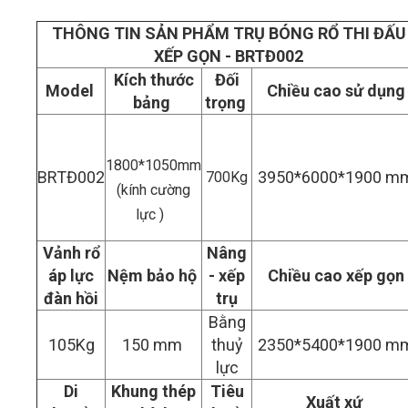
THÔNG TIN SẢN PHẨM TRỤ BÓNG RỔ THI ĐẤU
XẾP GỌN - BRTĐ002
Kích thước
Đối
Model
Chiều cao sử dụng
bảng
trọng
1800*1050mm
BRTĐ002
3950*6000*1900 m
700Kg
(kính cường
lực )
Vảnh rổ
Nâng
áp lực
Nệm bảo hộ
- xếp
Chiều cao xếp gọn
đàn hồi
trụ
Bằng
105Kg
150 mm
thuỷ
2350*5400*1900 m
lực
Di
Khung thép
Tiêu
Xuất xứ