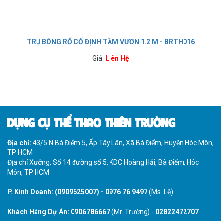
TRỤ BÓNG RỔ CỐ ĐỊNH TẦM VƯƠN 1.2 M - BRTH016
Giá:
Liên Hệ
DỤNG CỤ THỂ THAO THIÊN TRƯỜNG
Địa chỉ:
43/5 N Bà Điểm 5, Ấp Tây Lân, Xã Bà Điểm, Huyện Hóc Môn,
TP HCM
Địa chỉ Xưởng: Số 14 đường số 5, KDC Hoàng Hải, Bà Điểm, Hóc
Môn, TP HCM
P. Kinh Doanh:
(0909625007)
-
0976 76 9497
(Ms. Lệ)
Khách Hàng Dự Án:
0906786667
(Mr. Trường) -
02822472707