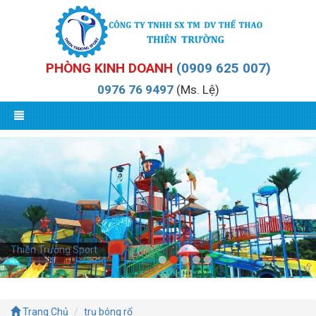
PHÒNG KINH DOANH
(0909 625 007)
0976 76 9497
(Ms. Lệ)
Thiên Trường Sport
Trang Chủ
trụ bóng rổ