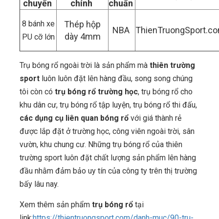
chuyển
chính
chuẩn
8 bánh xe
Thép hộp
NBA
ThienTruongSport.c
dày 4mm
PU cỡ lớn
Trụ bóng rổ ngoài trời là sản phẩm mà
thiên trường
sport
luôn luôn đặt lên hàng đầu, song song chúng
tôi còn có
trụ bóng rổ trường học
, trụ bóng rổ cho
khu dân cư, trụ bóng rổ tập luyện, trụ bóng rổ thi đấu,
các dụng cụ liên quan bóng rổ
với giá thành rẻ
được lắp đặt ở trường học, công viên ngoài trời, sân
vườn, khu chung cư. Những trụ bóng rổ của thiên
trường sport luôn đặt chất lượng sản phẩm lên hàng
đầu nhằm đảm bảo uy tín của công ty trên thị trường
bấy lâu nay.
Xem thêm sản phẩm
trụ bóng rổ
tại
link:
https://thientruongsport.com/danh-muc/90-tru-