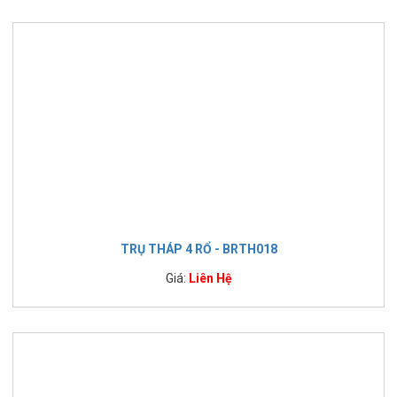
TRỤ THÁP 4 RỔ - BRTH018
Giá:
Liên Hệ