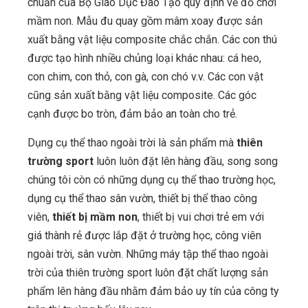
chuẩn của Bộ Giáo Dục Đào Tạo quy định về đồ chơi
mầm non. Mẫu đu quay gồm mâm xoay được sản
xuất bằng vật liệu composite chắc chắn. Các con thú
được tạo hình nhiều chủng loại khác nhau: cá heo,
con chim, con thỏ, con gà, con chó v.v. Các con vật
cũng sản xuất bằng vật liệu composite. Các góc
cạnh được bo tròn, đảm bảo an toàn cho trẻ.
Dụng cụ thể thao ngoài trời là sản phẩm mà
thiên
trường sport
luôn luôn đặt lên hàng đầu, song song
chúng tôi còn có những dụng cụ thể thao trường học,
dụng cụ thể thao sân vườn, thiết bị thể thao công
viên,
thiết bị mầm non
, thiết bị vui chơi trẻ em với
giá thành rẻ được lắp đặt ở trường học, công viên
ngoài trời, sân vườn. Những máy tập thể thao ngoài
trời của thiên trường sport luôn đặt chất lượng sản
phẩm lên hàng đầu nhằm đảm bảo uy tín của công ty