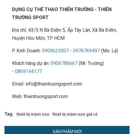
DỤNG CỤ THỂ THAO THIÊN TRƯỜNG - THIÊN
TRƯỜNG SPORT
Địa chỉ: 43/5 N Bà Điểm 5, Ấp Tây Lân, Xã Bà Điểm,
Huyện Hóc Môn, TP HCM
P. Kinh Doanh:
0909625007
-
0976769497
(Ms. Lệ)
Khách hàng dự án:
0906786667
(Mr. Trường)
-
0869144177
Email: info@thientruongsport.com
Web: thientruongsport.com
Tag:
thiết bị mầm non
thiết bị mầm non giá rẻ
SẢN PHẨM MỚI