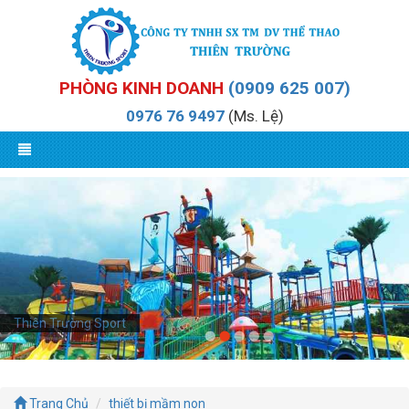
PHÒNG KINH DOANH
(0909 625 007)
0976 76 9497
(Ms. Lệ)
Thiên Trường Sport
Trang Chủ
thiết bị mầm non