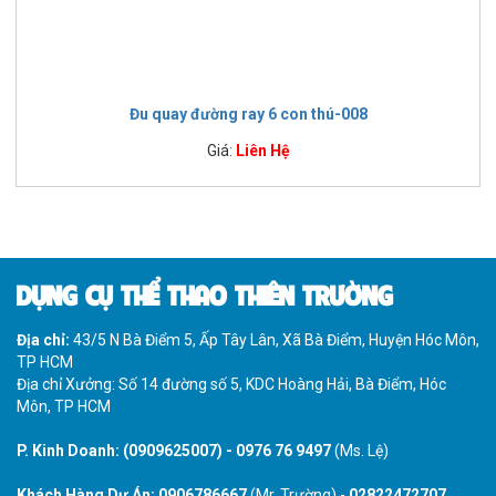
Đu quay đường ray 6 con thú-008
Giá:
Liên Hệ
DỤNG CỤ THỂ THAO THIÊN TRƯỜNG
Địa chỉ:
43/5 N Bà Điểm 5, Ấp Tây Lân, Xã Bà Điểm, Huyện Hóc Môn,
TP HCM
Địa chỉ Xưởng: Số 14 đường số 5, KDC Hoàng Hải, Bà Điểm, Hóc
Môn, TP HCM
P. Kinh Doanh:
(0909625007)
-
0976 76 9497
(Ms. Lệ)
Khách Hàng Dự Án:
0906786667
(Mr. Trường) -
02822472707