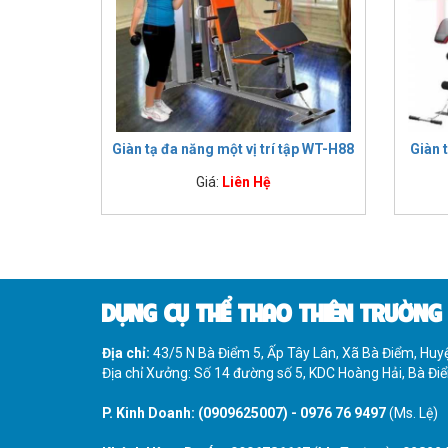
Giàn tạ đa năng một vị trí tập WT-H88
Giàn 
Giá:
Liên Hệ
DỤNG CỤ THỂ THAO THIÊN TRƯỜNG
Địa chỉ:
43/5 N Bà Điểm 5, Ấp Tây Lân, Xã Bà Điểm, Hu
Địa chỉ Xưởng: Số 14 đường số 5, KDC Hoàng Hải, Bà Đ
P. Kinh Doanh:
(0909625007)
-
0976 76 9497
(Ms. Lệ)