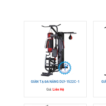
IMPULSE FITNESS
THIẾT BỊ PHÒNG GYM THIÊN
TRƯỜNG
CỎ NHÂN TẠO
GIÀN TẠ ĐA NĂNG DLY-1522C-1
GI
Giá:
Liên Hệ