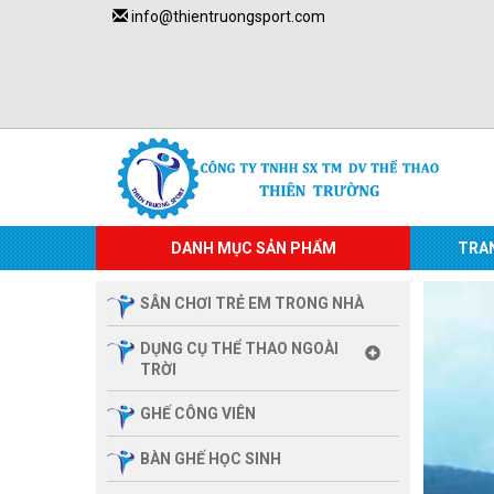
info@thientruongsport.com
DANH MỤC SẢN PHẨM
TRA
SÂN CHƠI TRẺ EM TRONG NHÀ
DỤNG CỤ THỂ THAO NGOÀI
TRỜI
GHẾ CÔNG VIÊN
BÀN GHẾ HỌC SINH