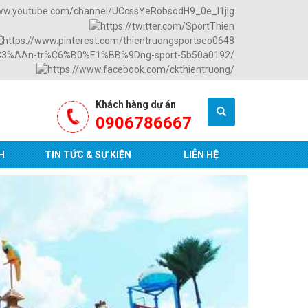
Khách hàng dự án
0906786667
H
TIN TỨC & SỰ KIỆN
LIÊN HỆ