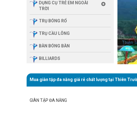
DỤNG CỤ TRẺ EM NGOÀI
TRỜI
TRỤ BÓNG RỔ
TRỤ CẦU LÔNG
Thiên T
Thiên T
BÀN BÓNG BÀN
BILLIARDS
THIẾT BỊ PHÒNG GYM GIA
ĐÌNH
Mua giàn tập đa năng giá rẻ chất lượng tại Thiên Trư
SẢN PHẨM MASSAGE
GIÀN TẬP ĐA NĂNG
THIẾT BỊ PHÒNG GYM MBH
FITNESS
GIÀN TẬP ĐA NĂNG
THIẾT BỊ PHÒNG GYM