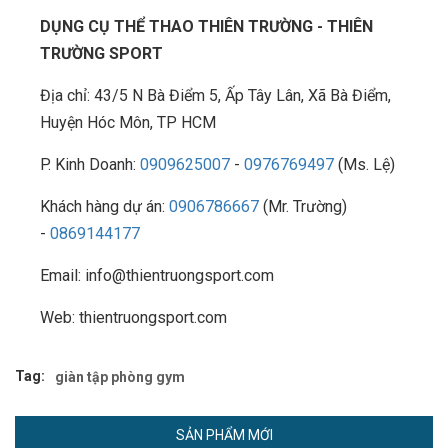
DỤNG CỤ THỂ THAO THIÊN TRƯỜNG - THIÊN
TRƯỜNG SPORT
Địa chỉ: 43/5 N Bà Điểm 5, Ấp Tây Lân, Xã Bà Điểm,
Huyện Hóc Môn, TP HCM
P. Kinh Doanh:
0909625007
-
0976769497
(Ms. Lệ)
Khách hàng dự án:
0906786667
(Mr. Trường)
-
0869144177
Email: info@thientruongsport.com
Web: thientruongsport.com
Tag:
giàn tập phòng gym
SẢN PHẨM MỚI