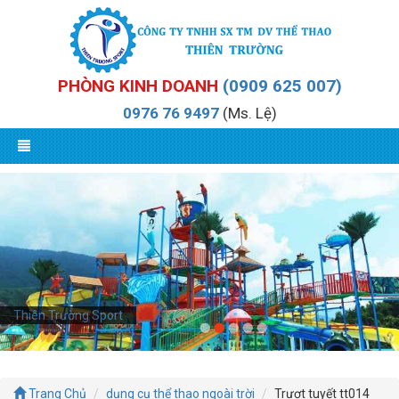
PHÒNG KINH DOANH
(0909 625 007)
0976 76 9497
(Ms. Lệ)
Thiên Trường Sport
Trang Chủ
dụng cụ thể thao ngoài trời
Trượt tuyết tt014