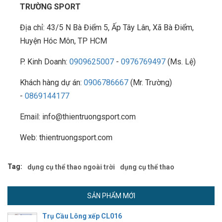
TRƯỜNG SPORT
Địa chỉ: 43/5 N Bà Điểm 5, Ấp Tây Lân, Xã Bà Điểm,
Huyện Hóc Môn, TP HCM
P. Kinh Doanh:
0909625007
-
0976769497
(Ms. Lệ)
Khách hàng dự án:
0906786667
(Mr. Trường)
-
0869144177
Email: info@thientruongsport.com
Web: thientruongsport.com
Tag:
dụng cụ thể thao ngoài trời
dụng cụ thể thao
SẢN PHẨM MỚI
Trụ Cầu Lông xếp CL016