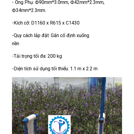
- Ống Phụ: Ф90mm*3.0mm, Ф42mm*2.3mm,
Ф34mm*2.3mm.
-Kích cỡ: D1160 x R615 x C1430
-Quy cách lắp đặt: Gắn cố định xuống
nền
-Tải trọng tối đa: 200 kg
-Diện tích sử dụng tối thiểu: 1.1 m x 2.2 m