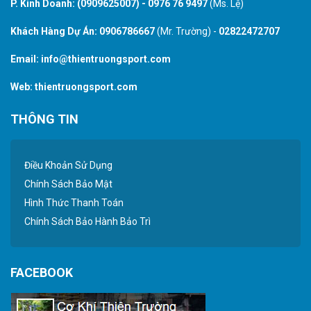
P. Kinh Doanh:
(0909625007)
-
0976 76 9497
(Ms. Lệ)
Khách Hàng Dự Án:
0906786667
(Mr. Trường) -
02822472707
Email:
info@thientruongsport.com
Web:
thientruongsport.com
THÔNG TIN
Điều Khoản Sử Dụng
Chính Sách Bảo Mật
Hình Thức Thanh Toán
Chính Sách Bảo Hành Bảo Trì
FACEBOOK