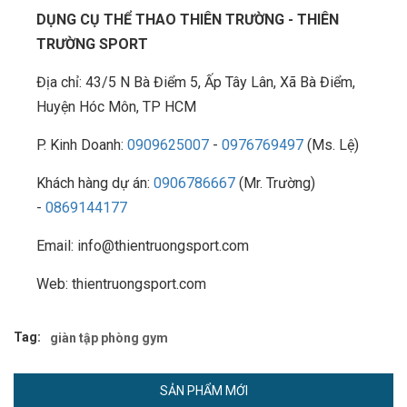
DỤNG CỤ THỂ THAO THIÊN TRƯỜNG - THIÊN
TRƯỜNG SPORT
Địa chỉ: 43/5 N Bà Điểm 5, Ấp Tây Lân, Xã Bà Điểm,
Huyện Hóc Môn, TP HCM
P. Kinh Doanh:
0909625007
-
0976769497
(Ms. Lệ)
Khách hàng dự án:
0906786667
(Mr. Trường)
-
0869144177
Email: info@thientruongsport.com
Web: thientruongsport.com
Tag:
giàn tập phòng gym
SẢN PHẨM MỚI