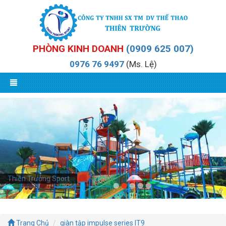
PHÒNG KINH DOANH
(0909 625 007)
0976 76 9497
(Ms. Lệ)
Thiên Trường Sport
Trang Chủ
giàn tập impulse series IT9