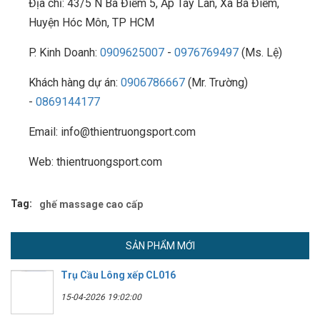
Địa chỉ: 43/5 N Bà Điểm 5, Ấp Tây Lân, Xã Bà Điểm,
Huyện Hóc Môn, TP HCM
P. Kinh Doanh:
0909625007
-
0976769497
(Ms. Lệ)
Khách hàng dự án:
0906786667
(Mr. Trường)
-
0869144177
Email: info@thientruongsport.com
Web: thientruongsport.com
Tag:
ghế massage cao cấp
SẢN PHẨM MỚI
Trụ Cầu Lông xếp CL016
15-04-2026 19:02:00