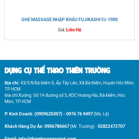
GHẾ MASSAGE NHẬP KHẨU FUJIKASHI FJ-1900
Giá:
Liên Hệ
DỤNG CỤ THỂ THAO THIÊN TRƯỜNG
Địa chỉ:
43/5 N Bà Điểm 5, Ấp Tây Lân, Xã Bà Điểm, Huyện Hóc Môn,
TP HCM
Địa chỉ Xưởng: Số 14 đường số 5, KDC Hoàng Hải, Bà Điểm, Hóc
Môn, TP HCM
P. Kinh Doanh:
(0909625007)
-
0976 76 9497
(Ms. Lệ)
Khách Hàng Dự Án:
0906786667
(Mr. Trường) -
02822472707
Email:
info@thientruongsport.com