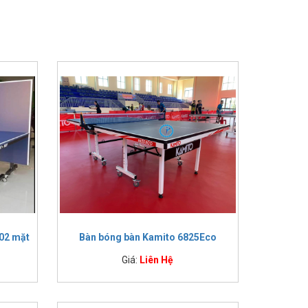
n 3 triệu đồng và cao nhất là gần 60 triệu đồng. Sản
đoàn Bóng bàn Thế giới ITTF.
 02 mặt
Bàn bóng bàn Kamito 6825Eco
Giá:
Liên Hệ
n
000 đồng
000 đồng
000 đồng