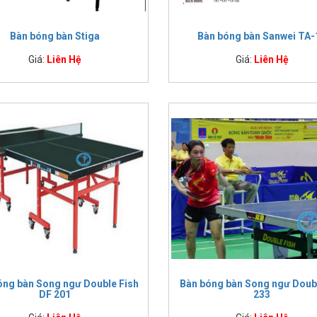
điểm nổi bật về thiết kế của sản phẩm bàn bóng bàn TT006 chính là được 
Bàn bóng bàn Stiga
Bàn bóng bàn Sanwei TA-
Giá:
Liên Hệ
Giá:
Liên Hệ
i đấu chuyên nghiệp, các câu lạc bộ. Bàn bóng bàn Double Fish 233 đã đ
và chịu lực tốt.
i đấu lớn và tập luyện chuyên nghiệp tại nhà, câu lạc bộ, trung tâm hu
iết kế chân vòm gia cố khung thép làm cho bàn ổn định và vững chãi hơ
óng bàn Song ngư Double Fish
Bàn bóng bàn Song ngư Doubl
DF 201
233