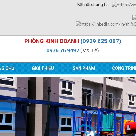
Kết nối chúng tôi:
PHÒNG KINH DOANH
(0909 625 007)
0976 76 9497
(Ms. Lệ)
NG CHỦ
GIỚI THIỆU
SẢN PHẨM
CÔNG TRÌN