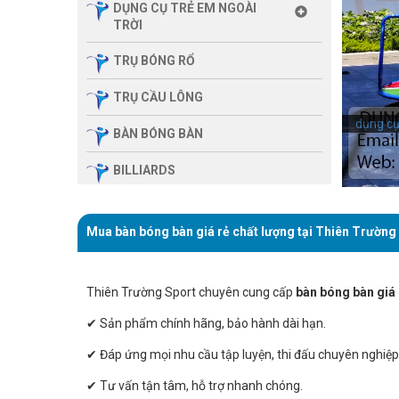
DỤNG CỤ TRẺ EM NGOÀI
TRỜI
TRỤ BÓNG RỔ
TRỤ CẦU LÔNG
dụng cụ 
BÀN BÓNG BÀN
BILLIARDS
THIẾT BỊ PHÒNG GYM GIA
ĐÌNH
Mua bàn bóng bàn giá rẻ chất lượng tại Thiên Trường
SẢN PHẨM MASSAGE
Thiên Trường Sport chuyên cung cấp
bàn bóng bàn giá 
THIẾT BỊ PHÒNG GYM MBH
FITNESS
✔ Sản phẩm chính hãng, bảo hành dài hạn.
GIÀN TẬP ĐA NĂNG
✔ Đáp ứng mọi nhu cầu tập luyện, thi đấu chuyên nghiệp
THIẾT BỊ PHÒNG GYM
✔ Tư vấn tận tâm, hỗ trợ nhanh chóng.