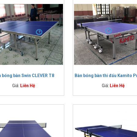
 bàn giá rẻ
Bàn bóng bàn Thiên Trường Sport MDF 18 ly
4,400,
Bàn bóng bàn VinaSport MDF 18 ly
4,400,
Bàn bóng bàn Thiên Trường Sport MDF 25 ly
4,725,
Bàn bóng bàn VinaSport MDF 25 ly
4,725,
Bàn bóng bàn Thiên Trường TT New 2025
5,500,
Bàn bóng bàn MDF-05 18mm
5,500,
Bàn bóng bàn MDF-06 25mm
5,900,
Bàn bóng bàn Harito TT-003
6,765,
Bàn bóng bàn ngoài trời Harito TT-001
7,090,
Bàn bóng bàn Harito TT-004
7,315,
 bàn trung cấp
Bàn bóng bàn ngoài trời TT-002
7,450,
n bóng bàn Swin CLEVER T8
Bàn bóng bàn thi đấu Kamito 
Bàn bóng bàn Double Fish DF 201C
8,650,
Bàn bóng bàn Harito TT-008
9,900,
Giá:
Liên Hệ
Giá:
Liên Hệ
Bàn bóng bàn Harito TT-005
10,175
Bàn bóng bàn thi đấu 303551
10,989
Bàn bóng bàn Double Fish 203M
12,000
Bàn bóng bàn Harito TT-006
12,500
Bàn bóng bàn Double Fish 235
16,500
Bàn bóng bàn Song Ngư 323
17,000
Bàn bóng bàn Double Fish X1 New 2015
18,900
Bàn bóng bàn Xiom T8
19,200