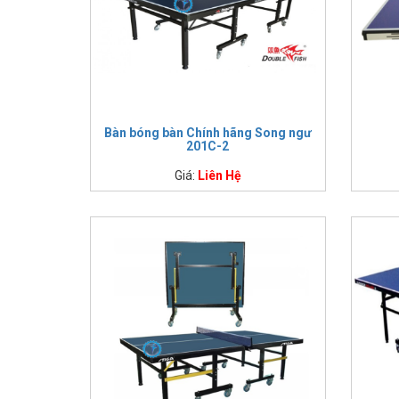
Bàn bón
Bàn bóng bàn Chính hãng Song ngư
201C-2
Bàn bóng bàn nào được dùng phổ biến?
Giá:
Liên Hệ
Bàn bóng bàn Thiên Trường PT-02
Với chất liệu gỗ MDF,
BBTD-04 đáp ứng đa dạng nhu cầu l
cộng. Giá thành rẻ cùng thiết kế chắc chắn mang đến sự h
Bàn bóng bàn Harito TT-003
Đây là mẫu bàn bóng bàn nhập khẩu giá tốt, giá đã bao 
bằng khi lắp đặt, 8 bánh xe cỡ lớn hỗ trợ di chuyển khi cần
Bàn bóng bàn Harito TT-006