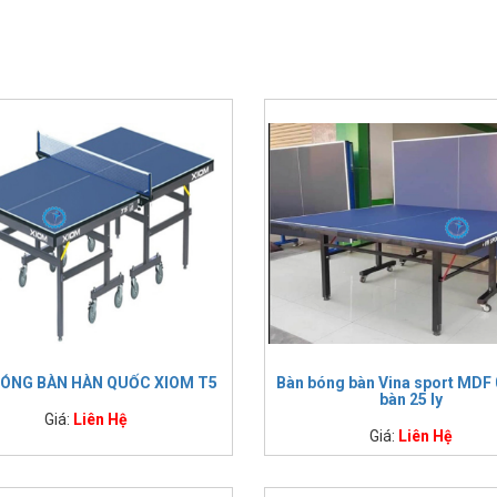
rường Sport:
n bóng bàn:
 mức giá phân bổ đủ phân khúc từ rẻ đến cao cấp. Mức rẻ nhất khoảng hơ
tập luyện hay thi đấu. Thiết kế bàn kích thước đạt chuẩn quy định Liên 
đủ nhất:
ÓNG BÀN HÀN QUỐC XIOM T5
Bàn bóng bàn Vina sport MDF
bàn 25 ly
Giá:
Liên Hệ
úc
Bàn bóng bàn
Giá bá
Giá:
Liên Hệ
Bàn bóng bàn mini cho trẻ em
3,190,
Bàn bóng bàn Thiên Trường PT-02 (18 mm)
3,750,
Bàn bóng bàn Thiên Trường PT-05 (25 mm)
4,150,