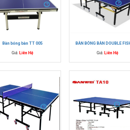
Bàn bóng bàn Double Fish 235 New
19,500
Bàn bóng bàn DF 233 WTT Limited Seagame 31
24,300
g bàn cao cấp
Bàn bóng bàn Rainbow - Harito 1000
24,950
Bàn bóng bàn Double Fish 328A
28,500
Bàn bóng bàn Double Fish 328
29,900
Bàn bóng bàn DHS Rainbow
38,900
Bàn bóng bàn Cornilleau 740
45,500
Bàn bóng bàn TT 005
BÀN BÓNG BÀN DOUBLE FIS
Bàn bóng bàn Double Fish Volant-2-A
48,990
Bàn bóng bàn DHS Gold Rainbow
58,233
Giá:
Liên Hệ
Giá:
Liên Hệ
uyện tập, rất phù hợp cho người mới hoặc không chuyên. Bạn có thể sử 
ài lòng tuyệt đối cho người chơi.
gồm sẵn bộ cọc lưới đi kèm. Bàn có độ nảy chuẩn, độ dày mặt bàn 18mm 
 thiết.