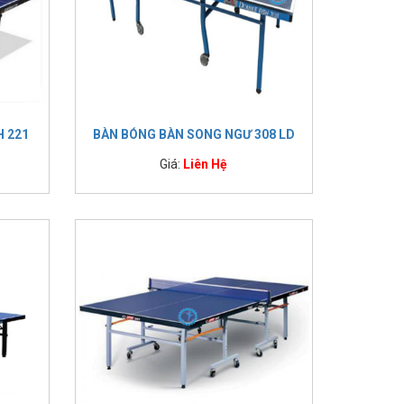
,000 đồng
,000 đồng
,000 đồng
,000 đồng
,000 đồng
,000 đồng
,000 đồng
H 221
BÀN BÓNG BÀN SONG NGƯ 308 LD
,000 đồng
,000 đồng
Giá:
Liên Hệ
dụng bàn bóng bàn tại nhà hoặc công ty, sân chơi công
phủ sơn chống lóa. Hệ thống điều chỉnh độ cao giúp cân