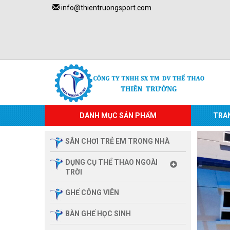
info@thientruongsport.com
DANH MỤC SẢN PHẨM
TRA
SÂN CHƠI TRẺ EM TRONG NHÀ
DỤNG CỤ THỂ THAO NGOÀI
TRỜI
GHẾ CÔNG VIÊN
BÀN GHẾ HỌC SINH