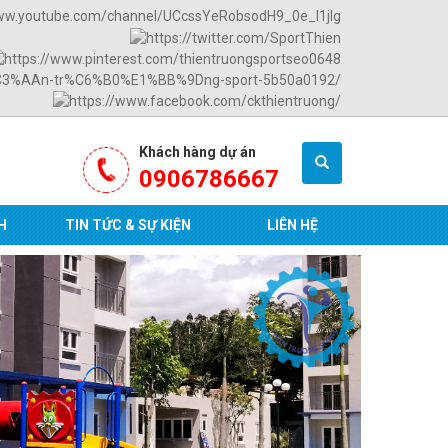
Khách hàng dự án
0906786667
H
TIN TỨC & SỰ KIỆN
LIÊN HỆ