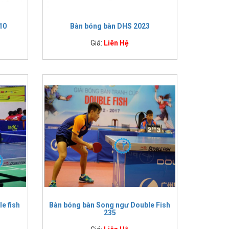
trang bị thêm ngăn khe để bóng và vợt sau khi tập luyện
10
Bàn bóng bàn DHS 2023
Giá:
Liên Hệ
ược chứng nhận đạt tiêu chuẩn chất lượng của Liên đoàn
ấn luyện. Mặt bàn gỗ cao cấp chống cong vênh mối mọt,
n.
e fish
Bàn bóng bàn Song ngư Double Fish
235