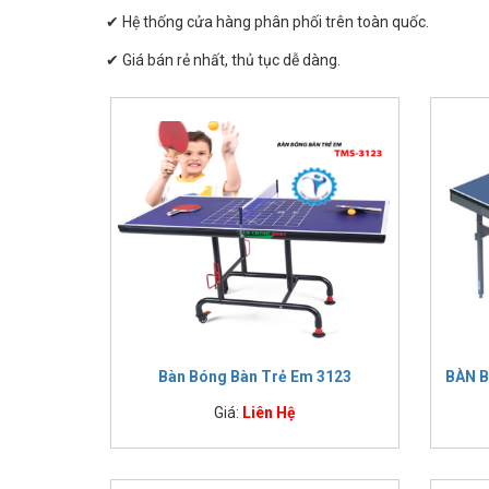
IMPULSE FITNESS
✔ Hệ thống cửa hàng phân phối trên toàn quốc.
THIẾT BỊ PHÒNG GYM THIÊN
✔ Giá bán rẻ nhất, thủ tục dễ dàng.
TRƯỜNG
Ưu đãi siêu hấp dẫn khi mua bàn bóng bàn tại Thiên T
CỎ NHÂN TẠO
>> Khuyến mại áp dụng cho tất cả khách hàng mua bà
+ Tặng bộ
l
ưới bóng bàn tiêu chuẩn.
+ Tặng hộp bóng bàn chuẩn quốc tế.
+ Tặng vợt bóng bàn xịn.
Giá bàn bóng bàn bao nhiêu tiền?
Bàn bóng bàn
chính hãng tại Thiên Trường hiện có nhiều
phẩm đáp ứng mọi nhu cầu sử dụng cho mục đích giải trí, 
Dưới đây là cập nhật bảng giá bàn bóng bàn mới và đầy 
Bàn Bóng Bàn Trẻ Em 3123
BÀN B
Giá:
Liên Hệ
Phân kh