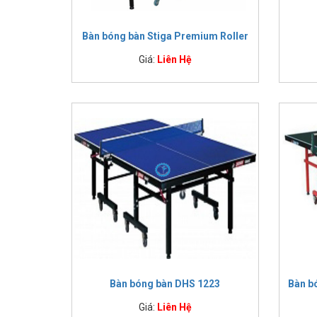
có thiết kế đảm bảo đạt chuẩn thi đấu quốc tế ITTF. Ưu 
tiện dụng. Khóa chốt ở bánh xe cố định vị trí bàn.
Bàn bóng bàn Stiga Premium Roller
Giá:
Liên Hệ
Bàn bóng bàn Double Fish 233
là sản phẩm chất lượng, sử dụng phổ biến trong các giả
bóng bàn thế giới. Khung chính làm từ thép dày có độ bền 
Bàn bóng bàn Rainbow - Harito 1000
thuộc phân khúc cao cấp khá được ưa chuộng cho các giả
tuổi thọ bền, viền bo nhựa xung quanh chống ẩm mốc. Th
Bàn bóng bàn DHS 1223
Bàn b
Giá:
Liên Hệ