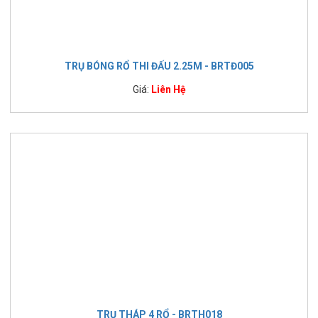
TRỤ BÓNG RỔ THI ĐẤU 2.25M - BRTĐ005
Giá:
Liên Hệ
TRỤ THÁP 4 RỔ - BRTH018