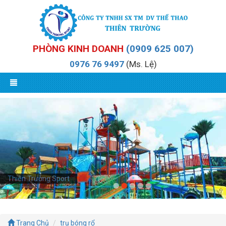
PHÒNG KINH DOANH
(0909 625 007)
0976 76 9497
(Ms. Lệ)
Thiên Trường Sport
Trang Chủ
trụ bóng rổ