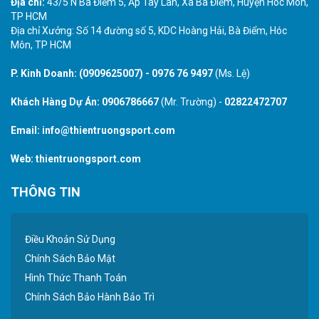
Địa chỉ:
43/5 N Bà Điểm 5, Ấp Tây Lân, Xã Bà Điểm, Huyện Hóc Môn,
TP HCM
Địa chỉ Xưởng: Số 14 đường số 5, KDC Hoàng Hải, Bà Điểm, Hóc
Môn, TP HCM
P. Kinh Doanh:
(0909625007)
-
0976 76 9497
(Ms. Lệ)
Khách Hàng Dự Án:
0906786667
(Mr. Trường) -
02822472707
Email:
info@thientruongsport.com
Web:
thientruongsport.com
THÔNG TIN
Điều Khoản Sử Dụng
Chính Sách Bảo Mật
Hình Thức Thanh Toán
Chính Sách Bảo Hành Bảo Trì