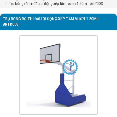
Trụ bóng rổ thi đấu di động xếp tầm vươn 1.20m - brtđ003
TRỤ BÓNG RỔ THI ĐẤU DI ĐỘNG XẾP TẦM VƯƠN 1.20M -
BRTĐ003