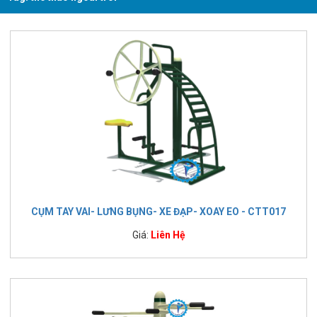
CỤM TAY VAI- LƯNG BỤNG- XE ĐẠP- XOAY EO - CTT017
Giá:
Liên Hệ