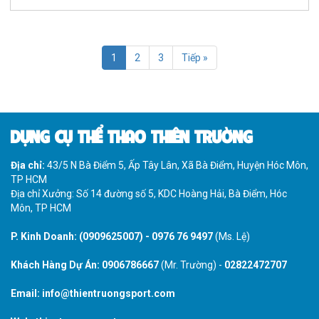
1
2
3
Tiếp »
DỤNG CỤ THỂ THAO THIÊN TRƯỜNG
Địa chỉ:
43/5 N Bà Điểm 5, Ấp Tây Lân, Xã Bà Điểm, Huyện Hóc Môn,
TP HCM
Địa chỉ Xưởng: Số 14 đường số 5, KDC Hoàng Hải, Bà Điểm, Hóc
Môn, TP HCM
P. Kinh Doanh:
(0909625007)
-
0976 76 9497
(Ms. Lệ)
Khách Hàng Dự Án:
0906786667
(Mr. Trường) -
02822472707
Email:
info@thientruongsport.com