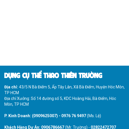
DỤNG CỤ THỂ THAO THIÊN TRƯỜNG
Địa chỉ:
43/5 N Bà Điểm 5, Ấp Tây Lân, Xã Bà Điểm, Huyện Hóc Môn,
TP HCM
Địa chỉ Xưởng: Số 14 đường số 5, KDC Hoàng Hải, Bà Điểm, Hóc
Môn, TP HCM
P. Kinh Doanh:
(0909625007)
-
0976 76 9497
(Ms. Lệ)
Khách Hàng Dự Án:
0906786667
(Mr. Trường) -
02822472707