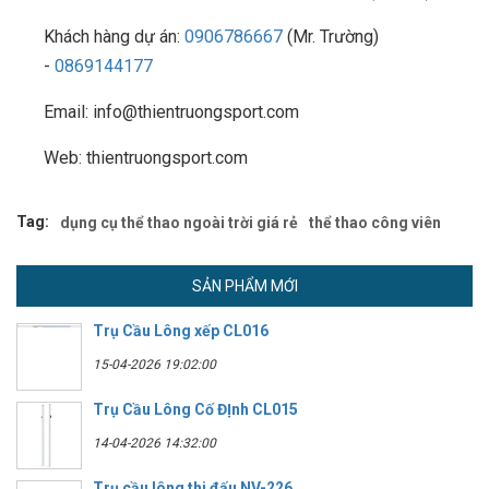
Khách hàng dự án:
0906786667
(Mr. Trường)
-
0869144177
Email: info@thientruongsport.com
Web: thientruongsport.com
Tag:
dụng cụ thể thao ngoài trời giá rẻ
thể thao công viên
SẢN PHẨM MỚI
Trụ Cầu Lông xếp CL016
15-04-2026 19:02:00
Trụ Cầu Lông Cố ĐỊnh CL015
14-04-2026 14:32:00
Trụ cầu lông thi đấu NV-226