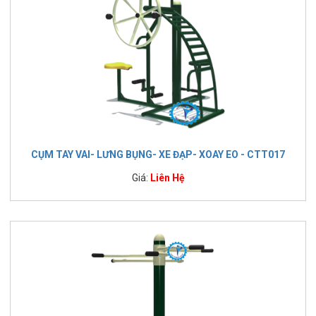
CỤM TAY VAI- LƯNG BỤNG- XE ĐẠP- XOAY EO - CTT017
Giá:
Liên Hệ