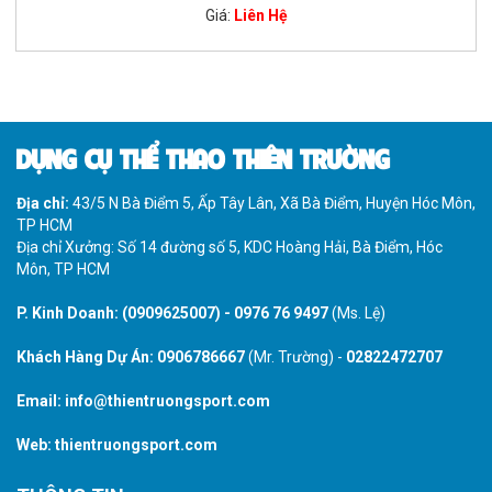
Giá:
Liên Hệ
DỤNG CỤ THỂ THAO THIÊN TRƯỜNG
Địa chỉ:
43/5 N Bà Điểm 5, Ấp Tây Lân, Xã Bà Điểm, Huyện Hóc Môn,
TP HCM
Địa chỉ Xưởng: Số 14 đường số 5, KDC Hoàng Hải, Bà Điểm, Hóc
Môn, TP HCM
P. Kinh Doanh:
(0909625007)
-
0976 76 9497
(Ms. Lệ)
Khách Hàng Dự Án:
0906786667
(Mr. Trường) -
02822472707
Email:
info@thientruongsport.com
Web:
thientruongsport.com