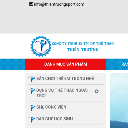
info@thientruongsport.com
DANH MỤC SẢN PHẨM
TRA
SÂN CHƠI TRẺ EM TRONG NHÀ
DỤNG CỤ THỂ THAO NGOÀI
TRỜI
GHẾ CÔNG VIÊN
BÀN GHẾ HỌC SINH