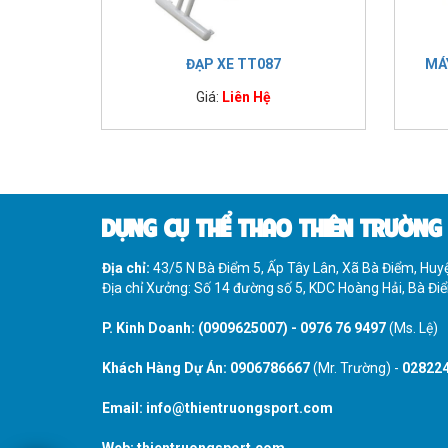
ĐẠP XE TT087
MÁ
Giá:
Liên Hệ
DỤNG CỤ THỂ THAO THIÊN TRƯỜNG
Địa chỉ:
43/5 N Bà Điểm 5, Ấp Tây Lân, Xã Bà Điểm, Hu
Địa chỉ Xưởng: Số 14 đường số 5, KDC Hoàng Hải, Bà Đ
P. Kinh Doanh:
(0909625007)
-
0976 76 9497
(Ms. Lệ)
Khách Hàng Dự Án:
0906786667
(Mr. Trường) -
02822
Email:
info@thientruongsport.com