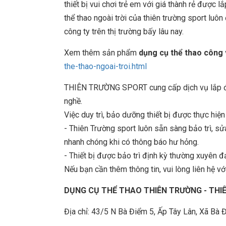
thiết bị vui chơi trẻ em với giá thành rẻ được 
thể thao ngoài trời của thiên trường sport lu
công ty trên thị trường bấy lâu nay.
Xem thêm sản phẩm
dụng cụ thể thao công 
the-thao-ngoai-troi.html
THIÊN TRƯỜNG SPORT cung cấp dịch vụ lắp đặt
nghề.
Việc duy trì, bảo dưỡng thiết bị được thực hiệ
- Thiên Trường sport luôn sẵn sàng bảo trì, 
nhanh chóng khi có thông báo hư hỏng.
- Thiết bị được bảo trì định kỳ thường xuyên đ
Nếu bạn cần thêm thông tin, vui lòng liên hệ với
DỤNG CỤ THỂ THAO THIÊN TRƯỜNG - TH
Địa chỉ: 43/5 N Bà Điểm 5, Ấp Tây Lân, Xã B