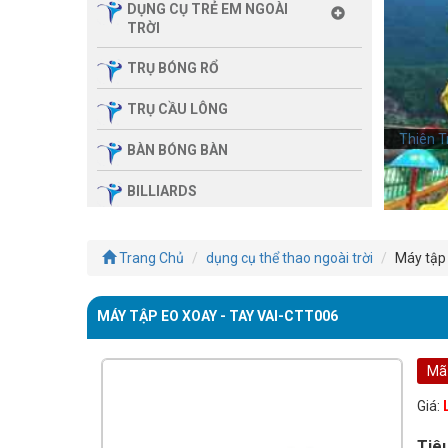
DỤNG CỤ TRẺ EM NGOÀI
TRỜI
TRỤ BÓNG RỔ
TRỤ CẦU LÔNG
Thiên T
BÀN BÓNG BÀN
BILLIARDS
THIẾT BỊ PHÒNG GYM GIA
ĐÌNH
Trang Chủ
dụng cụ thể thao ngoài trời
Máy tập 
SẢN PHẨM MASSAGE
MÁY TẬP EO XOAY - TAY VAI-CTT006
THIẾT BỊ PHÒNG GYM MBH
FITNESS
Mã
GIÀN TẬP ĐA NĂNG
Giá:
THIẾT BỊ PHÒNG GYM
Tiê