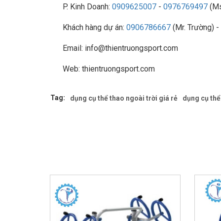
P. Kinh Doanh:
0909625007
-
0976769497
(Ms
Khách hàng dự án:
0906786667
(Mr. Trường) -
Email: info@thientruongsport.com
Web: thientruongsport.com
Tag:
dụng cụ thể thao ngoài trời giá rẻ
dụng cụ thể