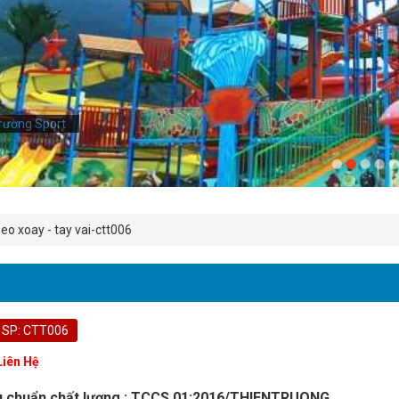
rường Sport
eo xoay - tay vai-ctt006
 SP: CTT006
Liên Hệ
u chuẩn chất lượng : TCCS 01:2016/THIENTRUONG