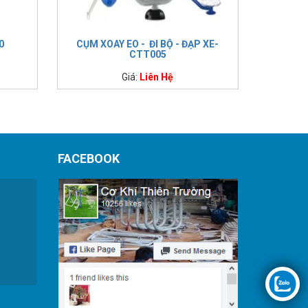
0
CỤM XOAY EO - ĐI BỘ - ĐẠP XE-
CTT005
Giá:
Liên Hệ
FACEBOOK