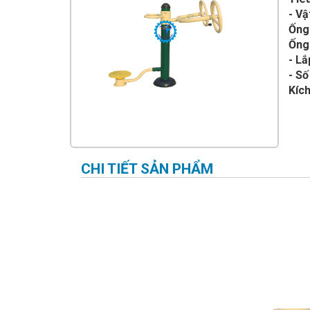
IMPULSE FITNESS
- Vậ
Ống
THIẾT BỊ PHÒNG GYM THIÊN
TRƯỜNG
Ống
- Lắ
CỎ NHÂN TẠO
- Số
Kíc
CHI TIẾT SẢN PHẨM