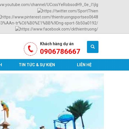
Khách hàng dự án
0906786667
H
TIN TỨC & SỰ KIỆN
LIÊN HỆ