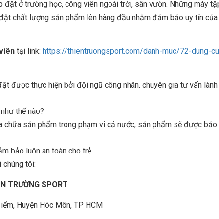
lắp đặt ở trường học, công viên ngoài trời, sân vườn. Những máy tậ
ôn đặt chất lượng sản phẩm lên hàng đầu nhằm đảm bảo uy tín của
viên
tại link:
https://thientruongsport.com/danh-muc/72-dung-cu
 được thực hiện bởi đội ngũ công nhân, chuyên gia tư vấn lành
n như thế nào?
sửa chữa sản phẩm trong phạm vi cả nước, sản phẩm sẽ được bảo t
ảm bảo luôn an toàn cho trẻ.
 chúng tôi:
IÊN TRƯỜNG SPORT
à Điểm, Huyện Hóc Môn, TP HCM