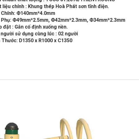
t liệu chính : Khung thép Hoà Phát sơn tĩnh điện.
 Chính: Ф140mm*4.0mm
 Phụ: Ф49mm*2.5mm, Ф42mm*2.3mm, Ф34mm*2.3mm
p đặt : Gắn cố định xuống nền.
 người sử dụng cùng lúc : 02 người
h Thước: D1350 x R1000 x C1350