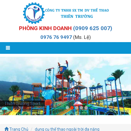
PHÒNG KINH DOANH
(0909 625 007)
0976 76 9497
(Ms. Lệ)
Thiên Trường Sport
Trang Chủ
dụng cụ thể thao ngoài trời đa năng