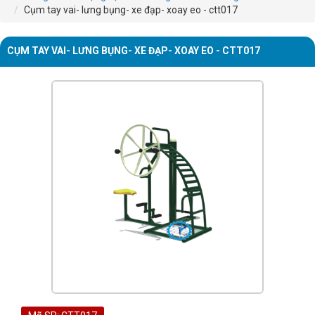
Cụm tay vai- lưng bụng- xe đạp- xoay eo - ctt017
CỤM TAY VAI- LƯNG BỤNG- XE ĐẠP- XOAY EO - CTT017