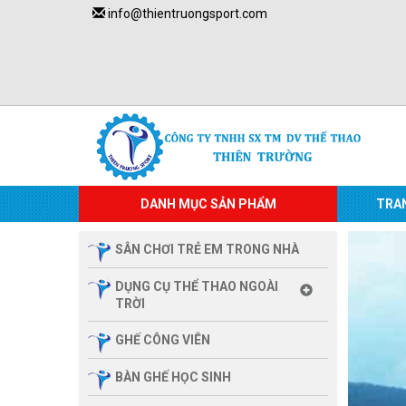
info@thientruongsport.com
DANH MỤC SẢN PHẨM
TRA
SÂN CHƠI TRẺ EM TRONG NHÀ
DỤNG CỤ THỂ THAO NGOÀI
TRỜI
GHẾ CÔNG VIÊN
BÀN GHẾ HỌC SINH