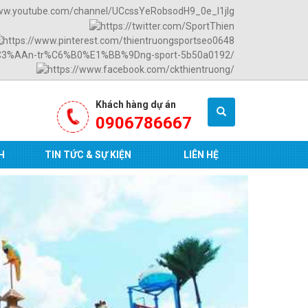
Khách hàng dự án
0906786667
H
TIN TỨC & SỰ KIỆN
LIÊN HỆ