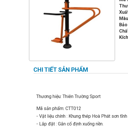
IMPULSE FITNESS
Thư
Xuất
THIẾT BỊ PHÒNG GYM THIÊN
TRƯỜNG
Màu
Bảo
CỎ NHÂN TẠO
Chất
Kích
CHI TIẾT SẢN PHẨM
Thương hiệu: Thiên Trường Sport
Mã sản phẩm: CTT012
- Vật liệu chính : Khung thép Hoà Phát sơn tĩnh
- Lắp đặt : Gắn cố định xuống nền.