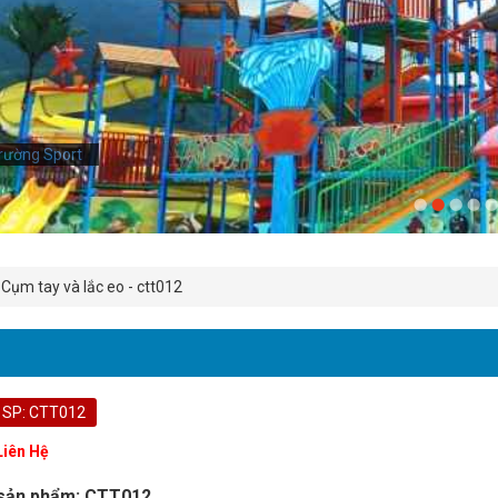
rường Sport
Cụm tay và lắc eo - ctt012
 SP: CTT012
Liên Hệ
sản phẩm: CTT012