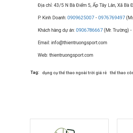
Địa chỉ: 43/5 N Bà Điểm 5, Ấp Tây Lân, Xã B
P. Kinh Doanh:
0909625007
-
0976769497
(Ms
Khách hàng dự án:
0906786667
(Mr. Trường) -
Email: info@thientruongsport.com
Web: thientruongsport.com
Tag:
dụng cụ thể thao ngoài trời giá rẻ
thể thao cô