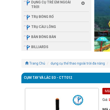
DỤNG CỤ TRẺ EM NGOÀI
TRỜI
TRỤ BÓNG RỔ
TRỤ CẦU LÔNG
Thiên T
BÀN BÓNG BÀN
BILLIARDS
THIẾT BỊ PHÒNG GYM GIA
ĐÌNH
Trang Chủ
dụng cụ thể thao ngoài trời đa năng
SẢN PHẨM MASSAGE
CỤM TAY VÀ LẮC EO - CTT012
THIẾT BỊ PHÒNG GYM MBH
FITNESS
Mã
GIÀN TẬP ĐA NĂNG
Giá:
THIẾT BỊ PHÒNG GYM
Mã 