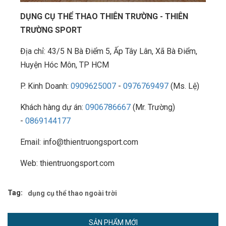
DỤNG CỤ THỂ THAO THIÊN TRƯỜNG - THIÊN
TRƯỜNG SPORT
Địa chỉ: 43/5 N Bà Điểm 5, Ấp Tây Lân, Xã Bà Điểm,
Huyện Hóc Môn, TP HCM
P. Kinh Doanh:
0909625007
-
0976769497
(Ms. Lệ)
Khách hàng dự án:
0906786667
(Mr. Trường)
-
0869144177
Email: info@thientruongsport.com
Web: thientruongsport.com
Tag:
dụng cụ thể thao ngoài trời
SẢN PHẨM MỚI