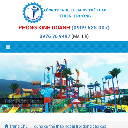
PHÒNG KINH DOANH
(0909 625 007)
0976 76 9497
(Ms. Lệ)
Thiên Trường Sport
Trang Chủ
dụng cụ thể thao ngoài trời dòng cao cấp