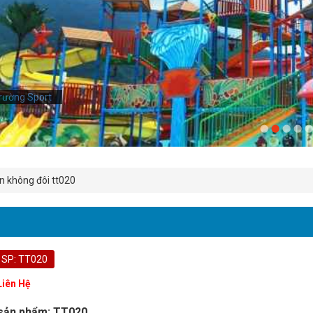
rường Sport
ên không đôi tt020
 SP: TT020
Liên Hệ
sản phẩm: TT020