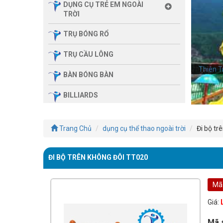
DỤNG CỤ TRẺ EM NGOÀI
TRỜI
TRỤ BÓNG RỔ
TRỤ CẦU LÔNG
Thiên T
BÀN BÓNG BÀN
BILLIARDS
THIẾT BỊ PHÒNG GYM GIA
ĐÌNH
Trang Chủ
dụng cụ thể thao ngoài trời
Đi bộ tr
SẢN PHẨM MASSAGE
ĐI BỘ TRÊN KHÔNG ĐÔI TT020
THIẾT BỊ PHÒNG GYM MBH
FITNESS
Mã
GIÀN TẬP ĐA NĂNG
Giá:
THIẾT BỊ PHÒNG GYM
Mã 