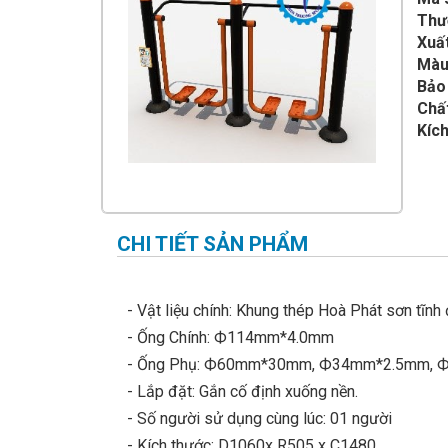
IMPULSE FITNESS
Thư
Xuất
THIẾT BỊ PHÒNG GYM THIÊN
TRƯỜNG
Màu
Bảo
CỎ NHÂN TẠO
Chất
Kích
CHI TIẾT SẢN PHẨM
- Vật liệu chính: Khung thép Hoà Phát sơn tĩnh 
- Ống Chính: Ф114mm*4.0mm
- Ống Phụ: Ф60mm*30mm, Ф34mm*2.5mm,
- Lắp đặt: Gắn cố định xuống nền.
- Số người sử dụng cùng lúc: 01 người
- Kích thước: D1060x R505 x C1480