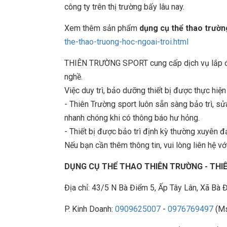
công ty trên thị trường bấy lâu nay.
Xem thêm sản phẩm
dụng cụ thể thao trườn
the-thao-truong-hoc-ngoai-troi.html
THIÊN TRƯỜNG SPORT cung cấp dịch vụ lắp đặt
nghề.
Việc duy trì, bảo dưỡng thiết bị được thực hiệ
- Thiên Trường sport luôn sẵn sàng bảo trì, 
nhanh chóng khi có thông báo hư hỏng.
- Thiết bị được bảo trì định kỳ thường xuyên đ
Nếu bạn cần thêm thông tin, vui lòng liên hệ với
DỤNG CỤ THỂ THAO THIÊN TRƯỜNG - TH
Địa chỉ: 43/5 N Bà Điểm 5, Ấp Tây Lân, Xã B
P. Kinh Doanh:
0909625007
-
0976769497
(Ms