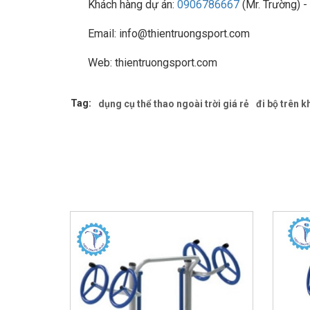
Khách hàng dự án:
0906786667
(Mr. Trường) -
Email: info@thientruongsport.com
Web: thientruongsport.com
Tag:
dụng cụ thể thao ngoài trời giá rẻ
đi bộ trên 