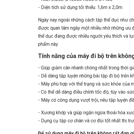
- Diện tích sử dụng tối thiểu: 1,6m x 2,0m
Ngày nay ngoài những cách tập thể dục như chạ
được quan tâm ngày một nhiều nhờ những ưu điể
thể dục đang được nhiều người yêu thích và lự
phẩm này.
Tính năng của máy đi bộ trên khôn
- Giúp giảm cân nhanh chóng nhất trong thời g
- Dễ dàng tập luyện những bài tập đi bộ trên k
- Máy phù hợp với thể trạng và sức khỏe của 
- Có thể dễ dàng điều chỉnh tốc độ, tùy vào sứ
- Máy có công dụng vượt trội, nêu tập luyện đ
- Xương khớp và giúp ngăn ngừa thoái hóa xư
- Dụng cụ tập cơ chân và cơ đùi tốt nhất thị tr
Để sử dụng máy đi bộ trên không rất đơn gi