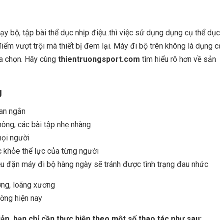
y bộ, tập bài thể dục nhịp điệu..thì việc sử dụng dụng cụ thể dục
m vượt trội mà thiết bị đem lại. Máy đi bộ trên không là dụng c
a chọn. Hãy cùng
thientruongsport.com
tìm hiểu rõ hơn về sản
g
ian ngắn
hông, các bài tập nhẹ nhàng
mọi người
c khỏe thể lực của từng người
ều đặn máy đi bộ hàng ngày sẽ tránh được tình trạng đau nhức
ơng, loãng xương
ường hiện nay
ản, bạn chỉ cần thực hiện theo một số thao tác như sau: