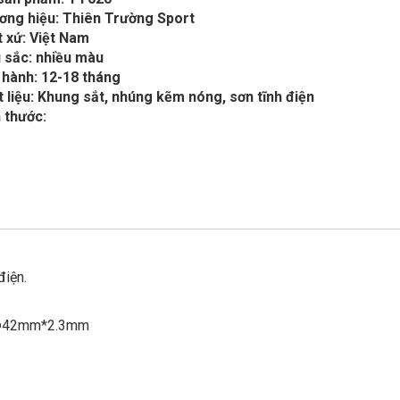
ơng hiệu: Thiên Trường Sport
 xứ: Việt Nam
 sắc: nhiều màu
 hành: 12-18 tháng
 liệu: Khung sắt, nhúng kẽm nóng, sơn tĩnh điện
 thước:
điện.
 Ф42mm*2.3mm