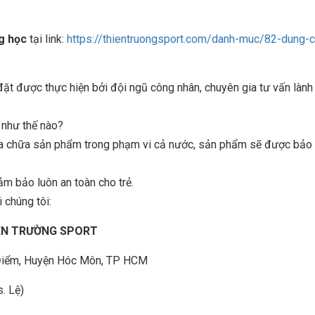
g học
tại link:
https://thientruongsport.com/danh-muc/82-dung-c
 được thực hiện bởi đội ngũ công nhân, chuyên gia tư vấn lành
n như thế nào?
sửa chữa sản phẩm trong phạm vi cả nước, sản phẩm sẽ được bảo t
ảm bảo luôn an toàn cho trẻ.
 chúng tôi:
IÊN TRƯỜNG SPORT
à Điểm, Huyện Hóc Môn, TP HCM
. Lệ)