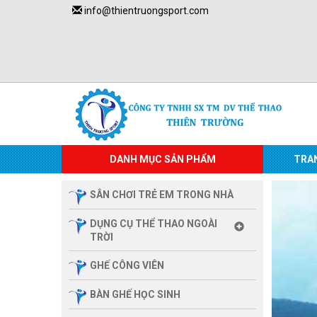
info@thientruongsport.com
DANH MỤC SẢN PHẨM
TRA
SÂN CHƠI TRẺ EM TRONG NHÀ
DỤNG CỤ THỂ THAO NGOÀI
TRỜI
GHẾ CÔNG VIÊN
BÀN GHẾ HỌC SINH