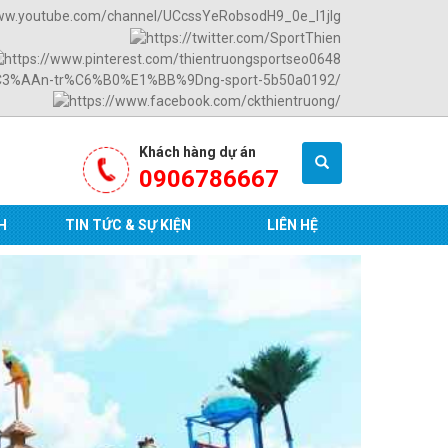
Khách hàng dự án
0906786667
H
TIN TỨC & SỰ KIỆN
LIÊN HỆ