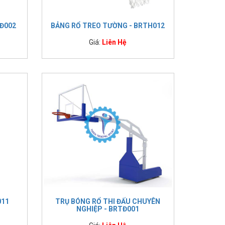
GĐ002
BẢNG RỔ TREO TƯỜNG - BRTH012
Giá:
Liên Hệ
011
TRỤ BÓNG RỔ THI ĐẤU CHUYÊN
NGHIỆP - BRTĐ001