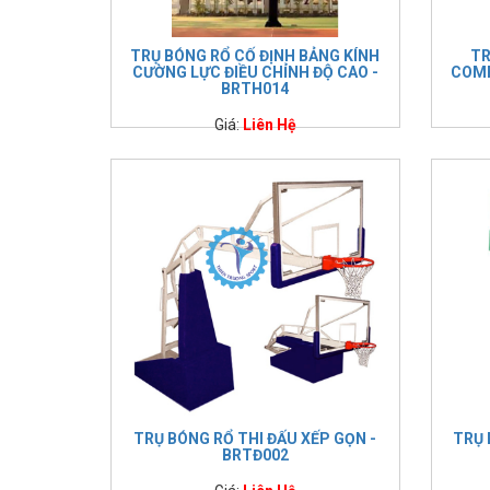
TRỤ BÓNG RỔ CỐ ĐỊNH BẢNG KÍNH
TR
CƯỜNG LỰC ĐIỀU CHỈNH ĐỘ CAO -
COMP
BRTH014
Giá:
Liên Hệ
TRỤ BÓNG RỔ THI ĐẤU XẾP GỌN -
TRỤ 
BRTĐ002