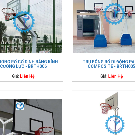
BÓNG RỔ CỐ ĐỊNH BẢNG KÍNH
TRỤ BÓNG RỔ DI ĐỘNG P
CƯỜNG LỰC - BRTH006
COMPOSITE - BRTH00
Giá:
Liên Hệ
Giá:
Liên Hệ