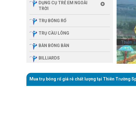
DỤNG CỤ TRẺ EM NGOÀI
TRỜI
TRỤ BÓNG RỔ
TRỤ CẦU LÔNG
Thiên T
Thiên T
BÀN BÓNG BÀN
BILLIARDS
THIẾT BỊ PHÒNG GYM GIA
ĐÌNH
Mua trụ bóng rổ giá rẻ chất lượng tại Thiên Trường Sp
SẢN PHẨM MASSAGE
THIẾT BỊ PHÒNG GYM MBH
FITNESS
GIÀN TẬP ĐA NĂNG
THIẾT BỊ PHÒNG GYM