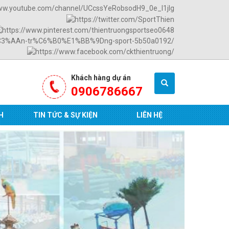
Khách hàng dự án
0906786667
H
TIN TỨC & SỰ KIỆN
LIÊN HỆ