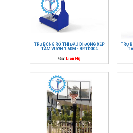
TRỤ BÓNG RỔ THI ĐẤU DI ĐỘNG XẾP
TRỤ B
TẦM VƯƠN 1.60M - BRTĐ004
TẦ
Giá:
Liên Hệ