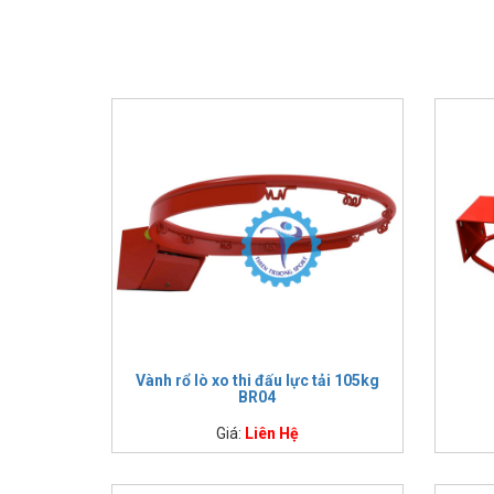
IMPULSE FITNESS
THIẾT BỊ PHÒNG GYM THIÊN
TRƯỜNG
CỎ NHÂN TẠO
Vành rổ lò xo thi đấu lực tải 105kg
BR04
Giá:
Liên Hệ