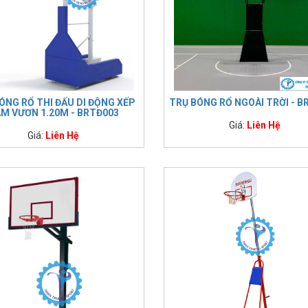
ÓNG RỔ THI ĐẤU DI ĐỘNG XẾP
TRỤ BÓNG RỔ NGOÀI TRỜI - B
M VƯƠN 1.20M - BRTĐ003
Giá:
Liên Hệ
Giá:
Liên Hệ