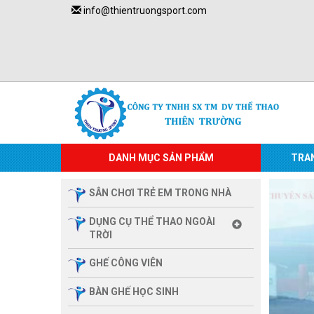
info@thientruongsport.com
DANH MỤC SẢN PHẨM
TRA
SÂN CHƠI TRẺ EM TRONG NHÀ
DỤNG CỤ THỂ THAO NGOÀI
TRỜI
GHẾ CÔNG VIÊN
BÀN GHẾ HỌC SINH