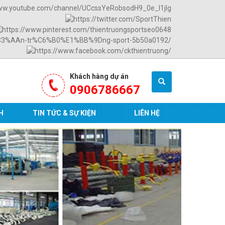
Khách hàng dự án
0906786667
H
TIN TỨC & SỰ KIỆN
LIÊN HỆ