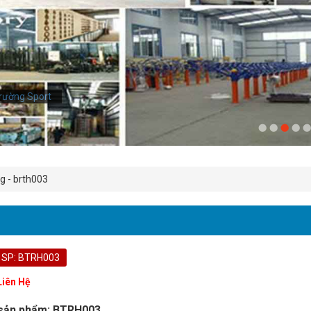
rường Sport
g - brth003
 SP: BTRH003
Liên Hệ
sản phẩm: BTRH003