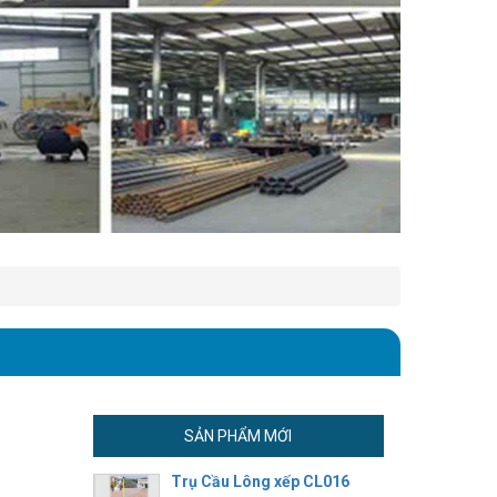
SẢN PHẨM MỚI
Trụ Cầu Lông xếp CL016