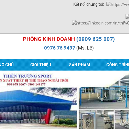
Kết nối chúng tôi:
PHÒNG KINH DOANH
(0909 625 007)
0976 76 9497
(Ms. Lệ)
NG CHỦ
GIỚI THIỆU
SẢN PHẨM
CÔNG TRÌN