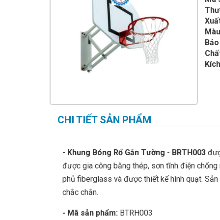
IMPULSE FITNESS
Thư
Xuất
THIẾT BỊ PHÒNG GYM THIÊN
TRƯỜNG
Màu
Bảo
CỎ NHÂN TẠO
Chất
Kích
CHI TIẾT SẢN PHẨM
-
Khung Bóng Rổ Gắn Tường - BRTH003
được
được gia công bằng thép, sơn tĩnh điện chống r
phủ fiberglass và được thiết kế hình quạt. Sả
chắc chắn.
- Mã sản phẩm:
BTRH003