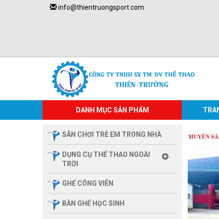
info@thientruongsport.com
DANH MỤC SẢN PHẨM
TRA
SÂN CHƠI TRẺ EM TRONG NHÀ
DỤNG CỤ THỂ THAO NGOÀI
TRỜI
GHẾ CÔNG VIÊN
BÀN GHẾ HỌC SINH