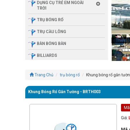
DỤNG CỤ TRẺ EM NGOÀI
TRỜI
TRỤ BÓNG RỔ
TRỤ CẦU LÔNG
Thiên T
BÀN BÓNG BÀN
BILLIARDS
THIẾT BỊ PHÒNG GYM GIA
ĐÌNH
Trang Chủ
trụ bóng rổ
Khung bóng rổ gắn tườn
SẢN PHẨM MASSAGE
Khung Bóng Rổ Gắn Tường - BRTH003
THIẾT BỊ PHÒNG GYM MBH
FITNESS
Mã
GIÀN TẬP ĐA NĂNG
Giá:
THIẾT BỊ PHÒNG GYM
Mã 