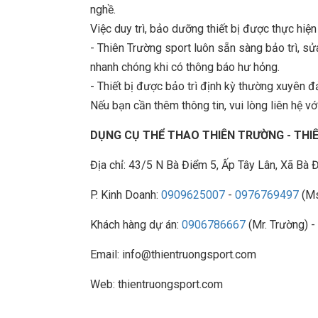
nghề.
Việc duy trì, bảo dưỡng thiết bị được thực hiệ
- Thiên Trường sport luôn sẵn sàng bảo trì, 
nhanh chóng khi có thông báo hư hỏng.
- Thiết bị được bảo trì định kỳ thường xuyên đ
Nếu bạn cần thêm thông tin, vui lòng liên hệ với
DỤNG CỤ THỂ THAO THIÊN TRƯỜNG - TH
Địa chỉ: 43/5 N Bà Điểm 5, Ấp Tây Lân, Xã B
P. Kinh Doanh:
0909625007
-
0976769497
(Ms
Khách hàng dự án:
0906786667
(Mr. Trường) -
Email: info@thientruongsport.com
Web: thientruongsport.com