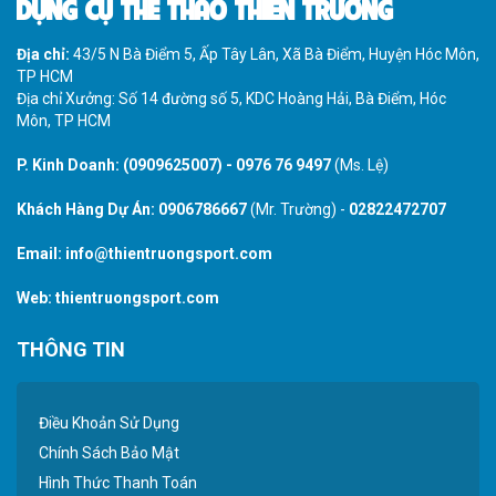
DỤNG CỤ THỂ THAO THIÊN TRƯỜNG
Địa chỉ:
43/5 N Bà Điểm 5, Ấp Tây Lân, Xã Bà Điểm, Huyện Hóc Môn,
TP HCM
Địa chỉ Xưởng: Số 14 đường số 5, KDC Hoàng Hải, Bà Điểm, Hóc
Môn, TP HCM
P. Kinh Doanh:
(0909625007)
-
0976 76 9497
(Ms. Lệ)
Khách Hàng Dự Án:
0906786667
(Mr. Trường) -
02822472707
Email:
info@thientruongsport.com
Web:
thientruongsport.com
THÔNG TIN
Điều Khoản Sử Dụng
Chính Sách Bảo Mật
Hình Thức Thanh Toán