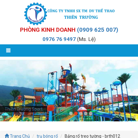
PHÒNG KINH DOANH
(0909 625 007)
0976 76 9497
(Ms. Lệ)
Thiên Trường Sport
Trang Chủ
trụ bóng rổ
Bảng rổ treo tường - brth012