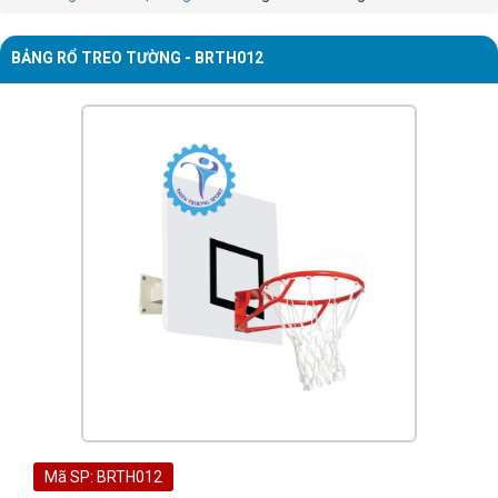
BẢNG RỔ TREO TƯỜNG - BRTH012
Mã SP: BRTH012