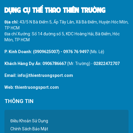
DỤNG CỤ THỂ THAO THIÊN TRƯỜNG
Địa chỉ:
43/5 N Bà Điểm 5, Ấp Tây Lân, Xã Bà Điểm, Huyện Hóc Môn,
TP HCM
Địa chỉ Xưởng: Số 14 đường số 5, KDC Hoàng Hải, Bà Điểm, Hóc
Môn, TP HCM
P. Kinh Doanh:
(0909625007)
-
0976 76 9497
(Ms. Lệ)
Khách Hàng Dự Án:
0906786667
(Mr. Trường) -
02822472707
Email:
info@thientruongsport.com
Web:
thientruongsport.com
THÔNG TIN
Điều Khoản Sử Dụng
Chính Sách Bảo Mật