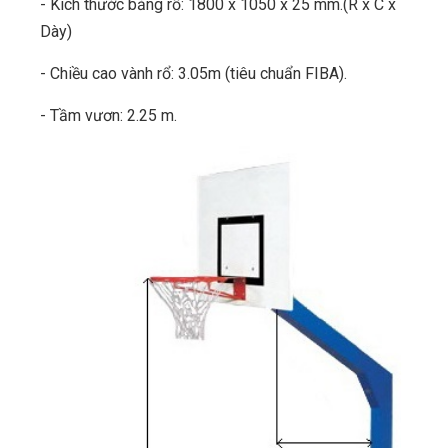
- Kích thước bảng rổ: 1800 x 1050 x 25 mm.(R x C x
Dày)
- Chiều cao vành rổ: 3.05m (tiêu chuẩn FIBA).
- Tầm vươn: 2.25 m.