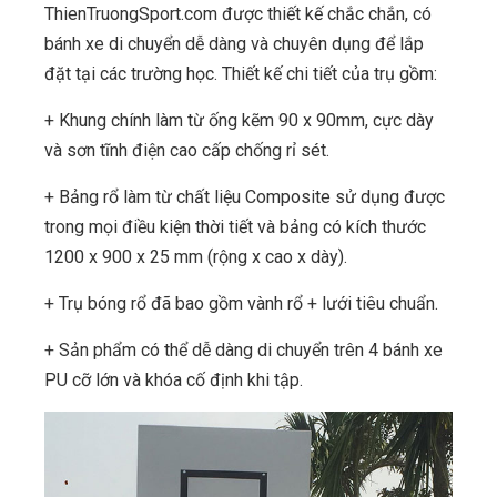
ThienTruongSport.com được thiết kế chắc chắn, có
bánh xe di chuyển dễ dàng và chuyên dụng để lắp
đặt tại các trường học. Thiết kế chi tiết của trụ gồm:
+ Khung chính làm từ ống kẽm 90 x 90mm, cực dày
và sơn tĩnh điện cao cấp chống rỉ sét.
+ Bảng rổ làm từ chất liệu Composite sử dụng được
trong mọi điều kiện thời tiết và bảng có kích thước
1200 x 900 x 25 mm (rộng x cao x dày).
+ Trụ bóng rổ đã bao gồm vành rổ + lưới tiêu chuẩn.
+ Sản phẩm có thể dễ dàng di chuyển trên 4 bánh xe
PU cỡ lớn và khóa cố định khi tập.