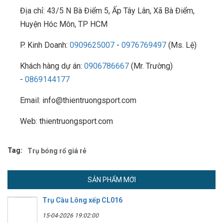
Địa chỉ: 43/5 N Bà Điểm 5, Ấp Tây Lân, Xã Bà Điểm,
Huyện Hóc Môn, TP HCM
P. Kinh Doanh:
0909625007
-
0976769497
(Ms. Lệ)
Khách hàng dự án:
0906786667
(Mr. Trường)
-
0869144177
Email: info@thientruongsport.com
Web: thientruongsport.com
Tag:
Trụ bóng rổ giá rẻ
SẢN PHẨM MỚI
Trụ Cầu Lông xếp CL016
15-04-2026 19:02:00