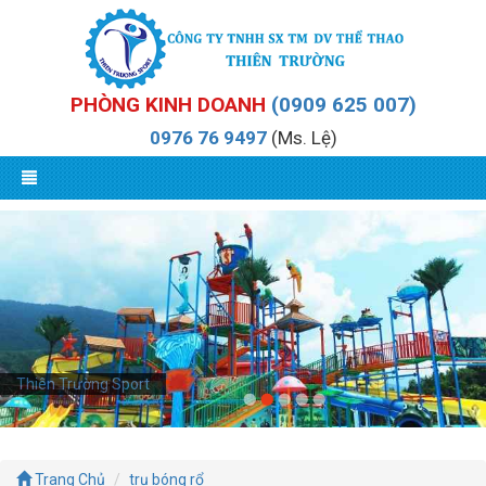
PHÒNG KINH DOANH
(0909 625 007)
0976 76 9497
(Ms. Lệ)
Thiên Trường Sport
Trang Chủ
trụ bóng rổ