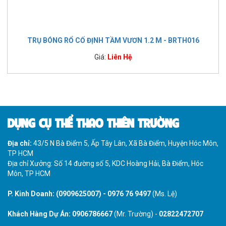
TRỤ BÓNG RỔ CỐ ĐỊNH TẦM VƯƠN 1.2 M - BRTH016
Giá:
Liên Hệ
DỤNG CỤ THỂ THAO THIÊN TRƯỜNG
Địa chỉ:
43/5 N Bà Điểm 5, Ấp Tây Lân, Xã Bà Điểm, Huyện Hóc Môn,
TP HCM
Địa chỉ Xưởng: Số 14 đường số 5, KDC Hoàng Hải, Bà Điểm, Hóc
Môn, TP HCM
P. Kinh Doanh:
(0909625007)
-
0976 76 9497
(Ms. Lệ)
Khách Hàng Dự Án:
0906786667
(Mr. Trường) -
02822472707