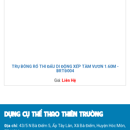
TRỤ BÓNG RỔ THI ĐẤU DI ĐỘNG XẾP TẦM VƯƠN 1.60M -
BRTĐ004
Giá:
Liên Hệ
DỤNG CỤ THỂ THAO THIÊN TRƯỜNG
Địa chỉ:
43/5 N Bà Điểm 5, Ấp Tây Lân, Xã Bà Điểm, Huyện Hóc Môn,