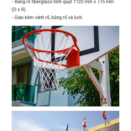
- Bảng rổ fiberglass hình quạt 1120 mm x 775 mm
(D x R).
- Giao kèm vành rổ, bảng rổ và lưới.