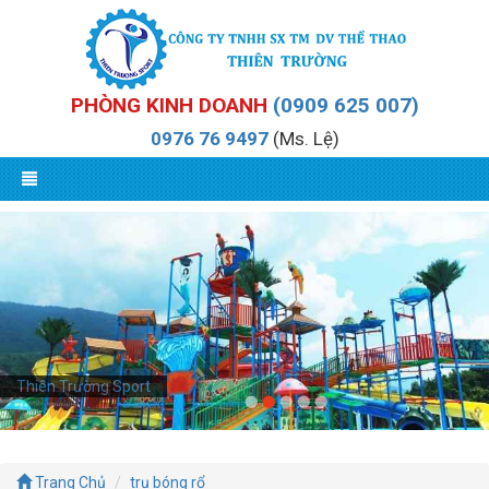
PHÒNG KINH DOANH
(0909 625 007)
0976 76 9497
(Ms. Lệ)
Thiên Trường Sport
Trang Chủ
trụ bóng rổ