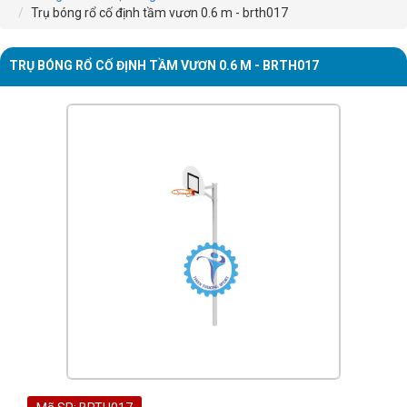
Trụ bóng rổ cố định tầm vươn 0.6 m - brth017
TRỤ BÓNG RỔ CỐ ĐỊNH TẦM VƯƠN 0.6 M - BRTH017