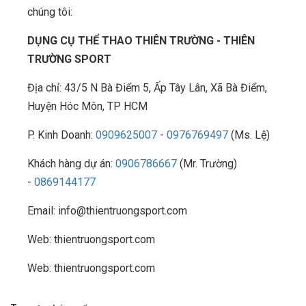
chúng tôi:
DỤNG CỤ THỂ THAO THIÊN TRƯỜNG - THIÊN
TRƯỜNG SPORT
Địa chỉ: 43/5 N Bà Điểm 5, Ấp Tây Lân, Xã Bà Điểm,
Huyện Hóc Môn, TP HCM
P. Kinh Doanh:
0909625007
-
0976769497
(Ms. Lệ)
Khách hàng dự án:
0906786667
(Mr. Trường)
-
0869144177
Email: info@thientruongsport.com
Web: thientruongsport.com
Web: thientruongsport.com