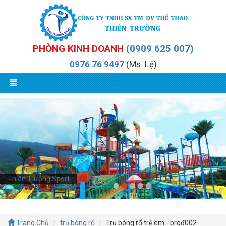
PHÒNG KINH DOANH
(0909 625 007)
0976 76 9497
(Ms. Lệ)
Thiên Trường Sport
Trang Chủ
trụ bóng rổ
Trụ bóng rổ trẻ em - brgđ002