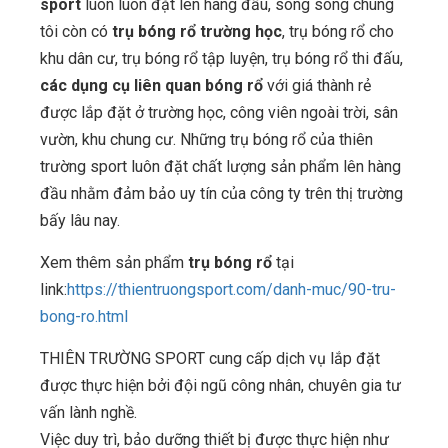
sport
luôn luôn đặt lên hàng đầu, song song chúng
tôi còn có
trụ bóng rổ trường học
, trụ bóng rổ cho
khu dân cư, trụ bóng rổ tập luyện, trụ bóng rổ thi đấu,
các dụng cụ liên quan bóng rổ
với giá thành rẻ
được lắp đặt ở trường học, công viên ngoài trời, sân
vườn, khu chung cư. Những trụ bóng rổ của thiên
trường sport luôn đặt chất lượng sản phẩm lên hàng
đầu nhằm đảm bảo uy tín của công ty trên thị trường
bấy lâu nay.
Xem thêm sản phẩm
trụ bóng rổ
tại
link:
https://thientruongsport.com/danh-muc/90-tru-
bong-ro.html
THIÊN TRƯỜNG SPORT cung cấp dịch vụ lắp đặt
được thực hiện bởi đội ngũ công nhân, chuyên gia tư
vấn lành nghề.
Việc duy trì, bảo dưỡng thiết bị được thực hiện như