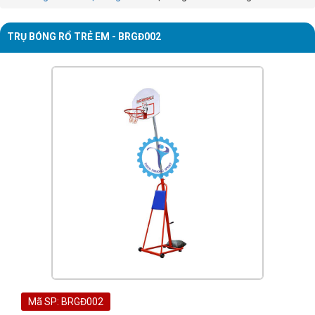
TRỤ BÓNG RỔ TRẺ EM - BRGĐ002
Mã SP: BRGĐ002