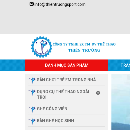
info@thientruongsport.com
DANH MỤC SẢN PHẨM
TRA
SÂN CHƠI TRẺ EM TRONG NHÀ
DỤNG CỤ THỂ THAO NGOÀI
TRỜI
GHẾ CÔNG VIÊN
BÀN GHẾ HỌC SINH