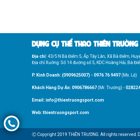
DỤNG CỤ THỂ THAO THIÊN TRƯỜNG
Địa chỉ:
43/5 N Bà Điểm 5, Ấp Tây Lân, Xã Bà Điểm, Hu
Địa chỉ Xưởng: Số 14 đường số 5, KDC Hoàng Hải, Bà Đ
P. Kinh Doanh:
(0909625007)
-
0976 76 9497
(Ms. Lệ)
Khách Hàng Dự Án:
0906786667
(Mr. Trường) -
02822
Email:
info@thientruongsport.com
Web:
thientruongsport.com
Ⓒ Copyright 2019 THiÊN TRƯỜNG. All rights reserved. 