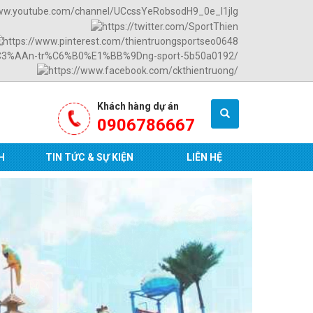
Khách hàng dự án
0906786667
H
TIN TỨC & SỰ KIỆN
LIÊN HỆ