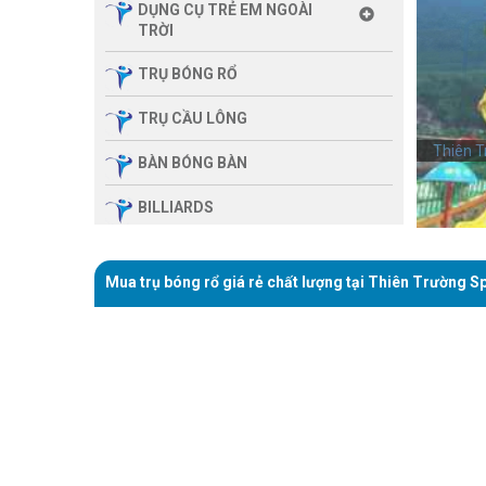
DỤNG CỤ TRẺ EM NGOÀI
TRỜI
TRỤ BÓNG RỔ
TRỤ CẦU LÔNG
Thiên T
BÀN BÓNG BÀN
BILLIARDS
THIẾT BỊ PHÒNG GYM GIA
ĐÌNH
Mua trụ bóng rổ giá rẻ chất lượng tại Thiên Trường Sp
SẢN PHẨM MASSAGE
THIẾT BỊ PHÒNG GYM MBH
FITNESS
GIÀN TẬP ĐA NĂNG
THIẾT BỊ PHÒNG GYM