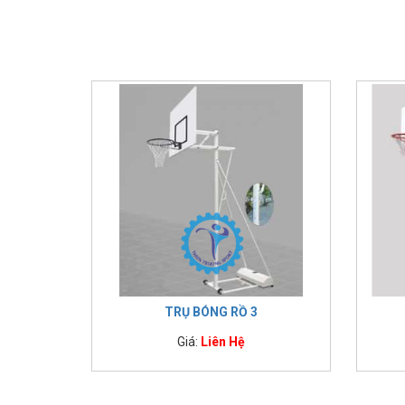
IMPULSE FITNESS
THIẾT BỊ PHÒNG GYM THIÊN
TRƯỜNG
CỎ NHÂN TẠO
TRỤ BÓNG RỒ 3
Giá:
Liên Hệ