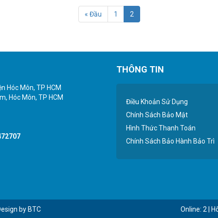
« Đầu
1
2
THÔNG TIN
yện Hóc Môn, TP HCM
iểm, Hóc Môn, TP HCM
Điều Khoản Sử Dụng
Chính Sách Bảo Mật
Hình Thức Thanh Toán
472707
Chính Sách Bảo Hành Bảo Trì
Design by BTC
Online: 2 | 