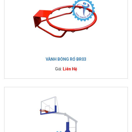
VÀNH BÓNG RỔ BR03
Giá:
Liên Hệ