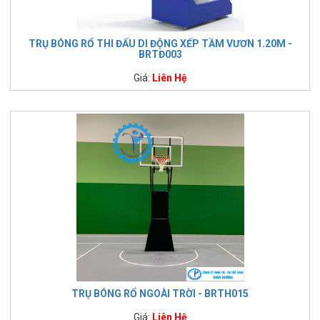
TRỤ BÓNG RỔ THI ĐẤU DI ĐỘNG XẾP TẦM VƯƠN 1.20M -
BRTĐ003
Giá:
Liên Hệ
TRỤ BÓNG RỔ NGOÀI TRỜI - BRTH015
Giá:
Liên Hệ