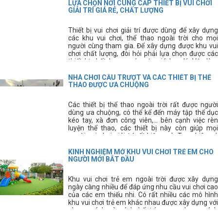
tâm.
LỰA CHỌN NƠI CUNG CẤP THIẾT BỊ VUI CHƠI
GIẢI TRÍ GIÁ RẺ, CHẤT LƯỢNG
Thiết bị vui chơi giải trí được dùng để xây dựng
các khu vui chơi, thể thao ngoài trời cho mọi
người cùng tham gia. Để xây dựng được khu vui
chơi chất lượng, đòi hỏi phải lựa chọn được các
thiết bị chất lượng, có mức giá hợp lý. Vậy làm
cách nào để chúng ta lựa chọn được nơi cung cấp
thiết bị vui chơi chất lượng, giá rẻ đây?
NHÀ CHƠI CẦU TRƯỢT VÀ CÁC THIẾT BỊ THỂ
THAO ĐƯỢC ƯA CHUỘNG
Các thiết bị thể thao ngoài trời rất được người
dùng ưa chuộng, có thể kể đến máy tập thể dục
kéo tay, xà đơn công viên,... bên cạnh việc rèn
luyện thể thao, các thiết bị này còn giúp mọi
người vui chơi giải trí rất hiệu quả. Tuy nhiên có
rất nhiều người vẫn còn chưa biết rõ về các thiết
bị này, hãy cùng tìm hiểu kĩ hơn về các thiết bị thể
KINH NGHIỆM MỞ KHU VUI CHƠI TRẺ EM CHO
thao thông dụng này.
NGƯỜI MỚI BẮT ĐẦU
Khu vui chơi trẻ em ngoài trời được xây dựng
ngày càng nhiều để đáp ứng nhu cầu vui chơi cao
của các em thiếu nhi. Có rất nhiều các mô hình
khu vui chơi trẻ em khác nhau được xây dựng với
phong cách và cách bố trí mang phong cách
riêng. Tuy nhiên, để xây dựng được khu vui chơi