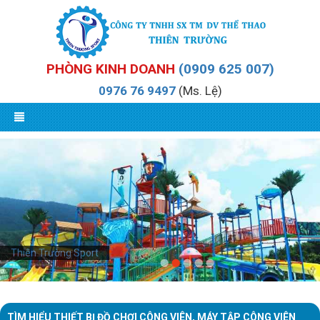
PHÒNG KINH DOANH
(0909 625 007)
0976 76 9497
(Ms. Lệ)
Thiên Trường Sport
TÌM HIỂU THIẾT BỊ ĐỒ CHƠI CÔNG VIÊN, MÁY TẬP CÔNG VIÊN