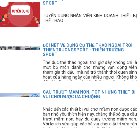
SPORT
TUYỂN DỤNG NHÂN VIÊN KINH DOANH THIẾT BỊ
THỂ THAO
ĐÔI NÉT VỀ DỤNG CỤ THỂ THAO NGOÀI TRỜI
THIENTRUONGSPORT - THIÊN TRƯỜNG
SPORT
Thể dục thể thao ngoài trời giờ đây không chỉ là
một bộ môn dành cho những vận động viên
tham gia thi đấu, mà nó trở thành thói quen sinh
hoạt của hàng ngày của nhiều người. Không khó
để bắt gặp những sân tập thể dục công cộng tại
các thành phố, hay các khu dân cư. Ngoài các
hình thức tập thể dục thông thường thì giờ đây
CẦU TRƯỢT MẦM NON, TOP NHỮNG THIẾT BỊ
mọi người còn có thể sử dụng thêm những dụng
VUI CHƠI ĐƯỢC ƯA CHUỘNG
cụ thể thao ngoài trời để nâng cao sức
khỏe. Dụng cụ thể thao ngoài trời là lĩnh vực mà
Nhắc đến các thiết bị vui chơi mầm non được các
Thiên Trường Sport luôn luôn chú trọng hàng
bạn nhỏ yêu thích hiện nay, chẳng thể bỏ qua cầu
đầu. vì vậy, dụng cụ thể thao ngoài trời là lĩnh vực
trượt mầm non, hay đu quay trường mầm non.
mà Thiên Trường Sport luôn luôn chú trọng hàng
Với lợi ích vừa giúp các bé vui chơi giải trí vừa rèn
đầu, nhằm mang đến cho quý khách hàng những
luyện sức khỏe dẻo dai, các thiết bị vui chơi mầm
sản phẩm tốt nhất, hiện đại nhất và bền bỉ nhất.
non này được các bậc phụ huynh hết sức quan