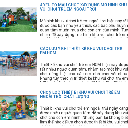
trẻ em ưng ý các bạn cần phải có kinh nghiệm thi
4 YẾU TỐ MẤU CHỐT XÂY DỰNG MÔ HÌNH KHU
công sân chơi trẻ em.
VUI CHƠI TRẺ EM NGOÀI TRỜI
Mô hình khu vui chơi trẻ em ngoài trời hiện nay rất
được các bạn nhỏ yêu thích, các bậc phụ huynh
quan tâm muốn mua cho con em của mình. Tuy
nhiên để xây dựng mô hình khu vui chơi trẻ em
ngoài trời hợp lý, đúng chuẩn cần rất nhiều yếu tố
tạo thành.
CÁC LƯU Ý KHI THIẾT KẾ KHU VUI CHƠI TRẺ
EM HCM
Thiết kế khu vui chơi trẻ em HCM hiện nay được
rất nhiều người quan tâm, nhằm tạo một khu vui
chơi riêng biệt cho các em nhỏ chơi với nhau.
Nhưng tùy theo vị trí thiết kế khu vui chơi trẻ em
HCM mà sẽ có phương án thiết kế và lắp đặt khác
nhau.
CHỌN LỌC THIẾT BỊ KHU VUI CHƠI TRẺ EM
NGOÀI TRỜI CHẤT LƯỢNG
Thiết bị khu vui chơi trẻ em ngoài trời ngày càng
được nhiều người quan tâm để xây dựng khu vui
chơi cho con em mình. Nhưng bạn lại không biết
làm thế nào để lựa chọn được thiết bị khu vui chơi
chất lượng đảm bảo, không mua phải hàng kém