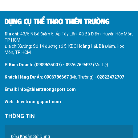
chất lượng?
DỤNG CỤ THỂ THAO THIÊN TRƯỜNG
Địa chỉ:
43/5 N Bà Điểm 5, Ấp Tây Lân, Xã Bà Điểm, Huyện Hóc Môn,
TP HCM
Địa chỉ Xưởng: Số 14 đường số 5, KDC Hoàng Hải, Bà Điểm, Hóc
Môn, TP HCM
P. Kinh Doanh:
(0909625007)
-
0976 76 9497
(Ms. Lệ)
Khách Hàng Dự Án:
0906786667
(Mr. Trường) -
02822472707
Email:
info@thientruongsport.com
Web:
thientruongsport.com
THÔNG TIN
Điều Khoản Sử Dụng