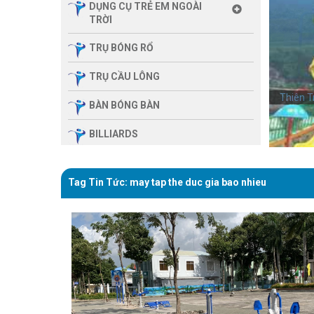
DỤNG CỤ TRẺ EM NGOÀI
TRỜI
TRỤ BÓNG RỔ
TRỤ CẦU LÔNG
dụng cụ 
Thiên T
BÀN BÓNG BÀN
BILLIARDS
THIẾT BỊ PHÒNG GYM GIA
ĐÌNH
Tag Tin Tức: may tap the duc gia bao nhieu
SẢN PHẨM MASSAGE
THIẾT BỊ PHÒNG GYM MBH
FITNESS
GIÀN TẬP ĐA NĂNG
THIẾT BỊ PHÒNG GYM