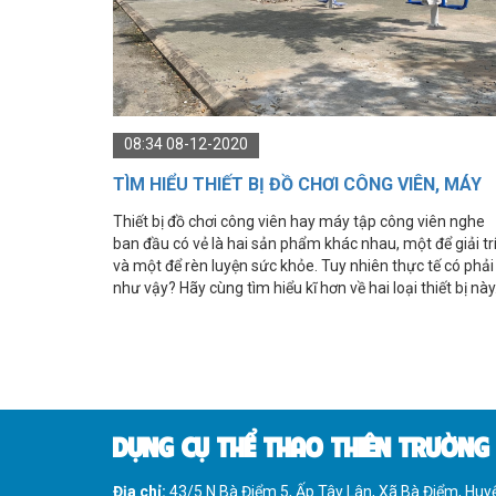
IMPULSE FITNESS
THIẾT BỊ PHÒNG GYM THIÊN
TRƯỜNG
CỎ NHÂN TẠO
08:34 08-12-2020
TÌM HIỂU THIẾT BỊ ĐỒ CHƠI CÔNG VIÊN, MÁY
TẬP CÔNG VIÊN NGOÀI TRỜI
Thiết bị đồ chơi công viên hay máy tập công viên nghe
ban đầu có vẻ là hai sản phẩm khác nhau, một để giải tr
và một để rèn luyện sức khỏe. Tuy nhiên thực tế có phải 
như vậy? Hãy cùng tìm hiểu kĩ hơn về hai loại thiết bị này
DỤNG CỤ THỂ THAO THIÊN TRƯỜNG
Địa chỉ:
43/5 N Bà Điểm 5, Ấp Tây Lân, Xã Bà Điểm, Hu