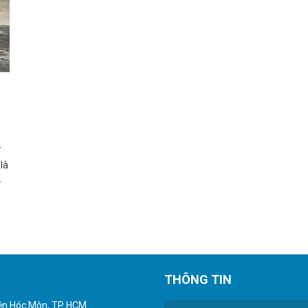
í
là
.
THÔNG TIN
yện Hóc Môn, TP HCM