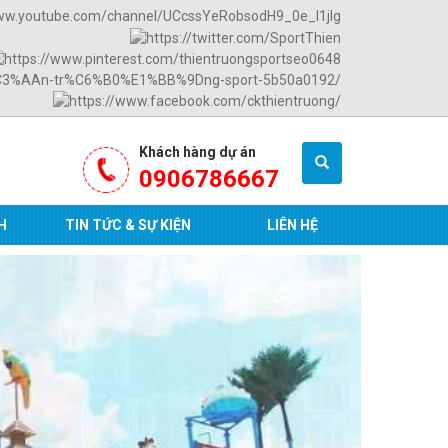
Khách hàng dự án
0906786667
H
TIN TỨC & SỰ KIỆN
LIÊN HỆ