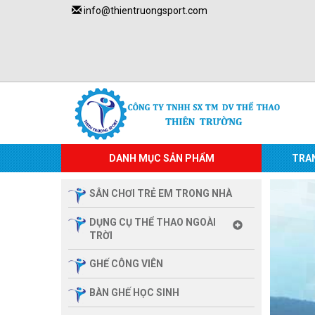
info@thientruongsport.com
DANH MỤC SẢN PHẨM
TRA
SÂN CHƠI TRẺ EM TRONG NHÀ
DỤNG CỤ THỂ THAO NGOÀI
TRỜI
GHẾ CÔNG VIÊN
BÀN GHẾ HỌC SINH