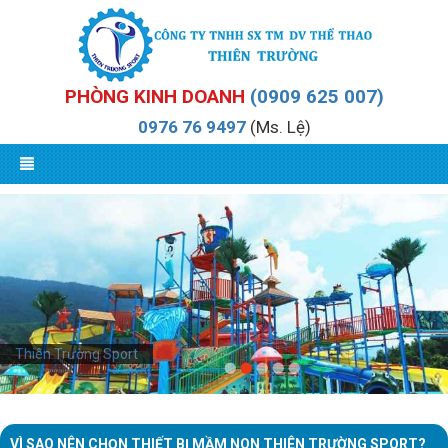
PHÒNG KINH DOANH
(0909 625 007)
0976 76 9497
(Ms. Lệ)
Thiên Trường Sport
VÌ SAO NÊN CHỌN THIẾT BỊ MẦM NON THIÊN TRƯỜNG SPORT?