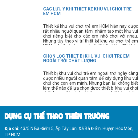
tạo thành.
CÁC LƯU Ý KHI THIẾT KẾ KHU VUI CHƠI TRẺ
EM HCM
Thiết kế khu vui chơi trẻ em HCM hiện nay được
rất nhiều người quan tâm, nhằm tạo một khu vui
chơi riêng biệt cho các em nhỏ chơi với nhau.
Nhưng tùy theo vị trí thiết kế khu vui chơi trẻ em
HCM mà sẽ có phương án thiết kế và lắp đặt khác
nhau.
CHỌN LỌC THIẾT BỊ KHU VUI CHƠI TRẺ EM
NGOÀI TRỜI CHẤT LƯỢNG
Thiết bị khu vui chơi trẻ em ngoài trời ngày càng
được nhiều người quan tâm để xây dựng khu vui
chơi cho con em mình. Nhưng bạn lại không biết
làm thế nào để lựa chọn được thiết bị khu vui chơi
chất lượng đảm bảo, không mua phải hàng kém
chất lượng?
DỤNG CỤ THỂ THAO THIÊN TRƯỜNG
Địa chỉ:
43/5 N Bà Điểm 5, Ấp Tây Lân, Xã Bà Điểm, Huyện Hóc Môn,
TP HCM