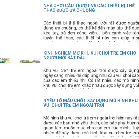
cách nào để chúng ta lựa chọn được nơi cung cấp
thiết bị vui chơi chất lượng, giá rẻ đây?
NHÀ CHƠI CẦU TRƯỢT VÀ CÁC THIẾT BỊ THỂ
THAO ĐƯỢC ƯA CHUỘNG
Các thiết bị thể thao ngoài trời rất được người
dùng ưa chuộng, có thể kể đến máy tập thể dục
kéo tay, xà đơn công viên,... bên cạnh việc rèn
luyện thể thao, các thiết bị này còn giúp mọi
người vui chơi giải trí rất hiệu quả. Tuy nhiên có
rất nhiều người vẫn còn chưa biết rõ về các thiết
bị này, hãy cùng tìm hiểu kĩ hơn về các thiết bị thể
KINH NGHIỆM MỞ KHU VUI CHƠI TRẺ EM CHO
thao thông dụng này.
NGƯỜI MỚI BẮT ĐẦU
Khu vui chơi trẻ em ngoài trời được xây dựng
ngày càng nhiều để đáp ứng nhu cầu vui chơi cao
của các em thiếu nhi. Có rất nhiều các mô hình
khu vui chơi trẻ em khác nhau được xây dựng với
phong cách và cách bố trí mang phong cách
riêng. Tuy nhiên, để xây dựng được khu vui chơi
trẻ em ưng ý các bạn cần phải có kinh nghiệm thi
4 YẾU TỐ MẤU CHỐT XÂY DỰNG MÔ HÌNH KHU
công sân chơi trẻ em.
VUI CHƠI TRẺ EM NGOÀI TRỜI
Mô hình khu vui chơi trẻ em ngoài trời hiện nay rất
được các bạn nhỏ yêu thích, các bậc phụ huynh
quan tâm muốn mua cho con em của mình. Tuy
nhiên để xây dựng mô hình khu vui chơi trẻ em
ngoài trời hợp lý, đúng chuẩn cần rất nhiều yếu tố