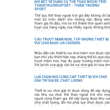
ĐÔI NÉT VỀ DỤNG CỤ THỂ THAO NGOÀI TRỜI
THIENTRUONGSPORT - THIÊN TRƯỜNG
SPORT
Thể dục thể thao ngoài trời giờ đây không chỉ là
một bộ môn dành cho những vận động viên
tham gia thi đấu, mà nó trở thành thói quen sinh
hoạt của hàng ngày của nhiều người. Không khó
để bắt gặp những sân tập thể dục công cộng tại
các thành phố, hay các khu dân cư. Ngoài các
hình thức tập thể dục thông thường thì giờ đây
CẦU TRƯỢT MẦM NON, TOP NHỮNG THIẾT BỊ
mọi người còn có thể sử dụng thêm những dụng
VUI CHƠI ĐƯỢC ƯA CHUỘNG
cụ thể thao ngoài trời để nâng cao sức
khỏe. Dụng cụ thể thao ngoài trời là lĩnh vực mà
Nhắc đến các thiết bị vui chơi mầm non được các
Thiên Trường Sport luôn luôn chú trọng hàng
bạn nhỏ yêu thích hiện nay, chẳng thể bỏ qua cầu
đầu. vì vậy, dụng cụ thể thao ngoài trời là lĩnh vực
trượt mầm non, hay đu quay trường mầm non.
mà Thiên Trường Sport luôn luôn chú trọng hàng
Với lợi ích vừa giúp các bé vui chơi giải trí vừa rèn
đầu, nhằm mang đến cho quý khách hàng những
luyện sức khỏe dẻo dai, các thiết bị vui chơi mầm
sản phẩm tốt nhất, hiện đại nhất và bền bỉ nhất.
non này được các bậc phụ huynh hết sức quan
tâm.
LỰA CHỌN NƠI CUNG CẤP THIẾT BỊ VUI CHƠI
GIẢI TRÍ GIÁ RẺ, CHẤT LƯỢNG
Thiết bị vui chơi giải trí được dùng để xây dựng
các khu vui chơi, thể thao ngoài trời cho mọi
người cùng tham gia. Để xây dựng được khu vui
chơi chất lượng, đòi hỏi phải lựa chọn được các
thiết bị chất lượng, có mức giá hợp lý. Vậy làm