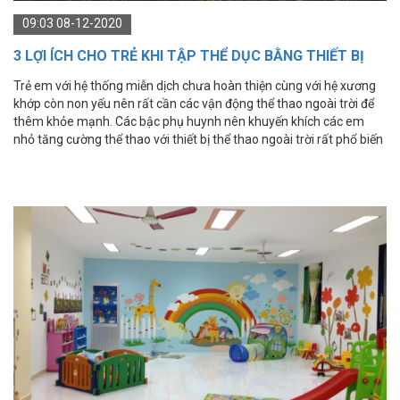
09:03 08-12-2020
3 LỢI ÍCH CHO TRẺ KHI TẬP THỂ DỤC BẰNG THIẾT BỊ
THỂ THAO NGOÀI TRỜI
Trẻ em với hệ thống miễn dịch chưa hoàn thiện cùng với hệ xương
khớp còn non yếu nên rất cần các vận động thể thao ngoài trời để
thêm khỏe mạnh. Các bậc phụ huynh nên khuyến khích các em
nhỏ tăng cường thể thao với thiết bị thể thao ngoài trời rất phổ biến
hiện nay.