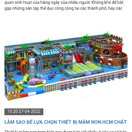
quen sinh hoạt của hàng ngày của nhiều người. Không khó để bắt
gặp những sân tập thể dục công cộng tại các thành phố, hay các
khu dân cư. Ngoài các hình thức tập thể dục thông thường thì giờ
đây mọi người còn có thể sử dụng thêm những dụng cụ thể thao
ngoài trời để nâng cao sức khỏe. Dụng cụ thể thao ngoài trời là lĩnh
vực mà Thiên Trường Sport luôn luôn chú trọng hàng đầu. vì vậy,
dụng cụ thể thao ngoài trời là lĩnh vực mà Thiên Trường Sport luôn
luôn chú trọng hàng đầu, nhằm mang đến cho quý khách hàng
những sản phẩm tốt nhất, hiện đại nhất và bền bỉ nhất.
10:20 27-04-2022
LÀM SAO ĐỂ LỰA CHỌN THIẾT BỊ MẦM NON HCM CHẤT
LƯỢNG?
Thiết bị mầm non hcm hiện nay được bán rất nhiều ở các cơ sở bán