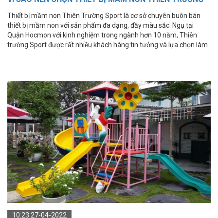
SPORT?
Thiết bị mầm non Thiên Trường Sport là cơ sở chuyên buôn bán
thiết bị mầm non với sản phẩm đa dạng, đầy màu sắc. Ngụ tại
Quận Hocmon với kinh nghiệm trong ngành hơn 10 năm, Thiên
trường Sport được rất nhiều khách hàng tin tưởng và lựa chọn làm
cơ sở bán hàng uy tín để mua sắm các thiết bị mầm non cho con
em mình.
10:23 27-04-2022