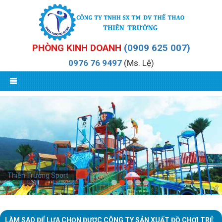
PHÒNG KINH DOANH
(0909 625 007)
0976 76 9497
(Ms. Lệ)
Thiên Trường Sport
LÀM SAO ĐỂ LỰA CHỌN ĐƯỢC CÔNG TY SẢN XUẤT ĐỒ CHƠI TRẺ