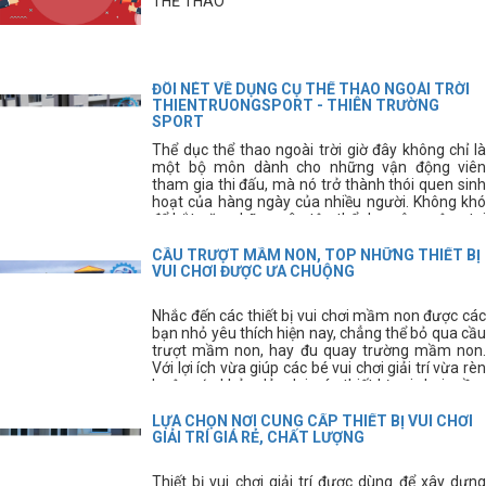
THỂ THAO
ĐÔI NÉT VỀ DỤNG CỤ THỂ THAO NGOÀI TRỜI
THIENTRUONGSPORT - THIÊN TRƯỜNG
SPORT
Thể dục thể thao ngoài trời giờ đây không chỉ là
một bộ môn dành cho những vận động viên
tham gia thi đấu, mà nó trở thành thói quen sinh
hoạt của hàng ngày của nhiều người. Không khó
để bắt gặp những sân tập thể dục công cộng tại
các thành phố, hay các khu dân cư. Ngoài các
hình thức tập thể dục thông thường thì giờ đây
CẦU TRƯỢT MẦM NON, TOP NHỮNG THIẾT BỊ
mọi người còn có thể sử dụng thêm những dụng
VUI CHƠI ĐƯỢC ƯA CHUỘNG
cụ thể thao ngoài trời để nâng cao sức
khỏe. Dụng cụ thể thao ngoài trời là lĩnh vực mà
Nhắc đến các thiết bị vui chơi mầm non được các
Thiên Trường Sport luôn luôn chú trọng hàng
bạn nhỏ yêu thích hiện nay, chẳng thể bỏ qua cầu
đầu. vì vậy, dụng cụ thể thao ngoài trời là lĩnh vực
trượt mầm non, hay đu quay trường mầm non.
mà Thiên Trường Sport luôn luôn chú trọng hàng
Với lợi ích vừa giúp các bé vui chơi giải trí vừa rèn
đầu, nhằm mang đến cho quý khách hàng những
luyện sức khỏe dẻo dai, các thiết bị vui chơi mầm
sản phẩm tốt nhất, hiện đại nhất và bền bỉ nhất.
non này được các bậc phụ huynh hết sức quan
tâm.
LỰA CHỌN NƠI CUNG CẤP THIẾT BỊ VUI CHƠI
GIẢI TRÍ GIÁ RẺ, CHẤT LƯỢNG
Thiết bị vui chơi giải trí được dùng để xây dựng