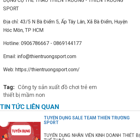
DỤNG CỤ THỂ THAO THIÊN TRƯỜNG - THIÊN TRƯỜNG
SPORT
Địa chỉ: 43/5 N Bà Điểm 5, Ấp Tây Lân, Xã Bà Điểm, Huyện
Hóc Môn, TP HCM
Hotline: 0906786667 - 0869144177
Email: info@thientruongsport.com
Web: https://thientruongsport.com/
Tag:
Công ty sản xuất đồ chơi trẻ em
thiết bị mầm non
TIN TỨC LIÊN QUAN
TUYỂN DỤNG SALE TEAM THIÊN TRƯỜNG
SPORT
TUYỂN DỤNG NHÂN VIÊN KINH DOANH THIẾT BỊ