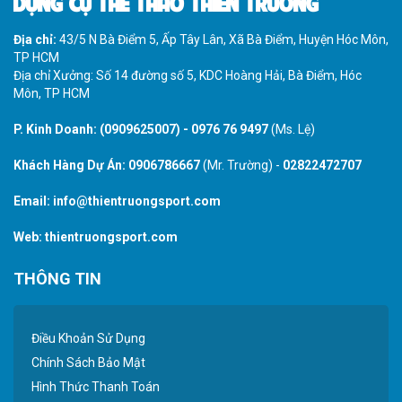
DỤNG CỤ THỂ THAO THIÊN TRƯỜNG
Địa chỉ:
43/5 N Bà Điểm 5, Ấp Tây Lân, Xã Bà Điểm, Huyện Hóc Môn,
TP HCM
Địa chỉ Xưởng: Số 14 đường số 5, KDC Hoàng Hải, Bà Điểm, Hóc
Môn, TP HCM
P. Kinh Doanh:
(0909625007)
-
0976 76 9497
(Ms. Lệ)
Khách Hàng Dự Án:
0906786667
(Mr. Trường) -
02822472707
Email:
info@thientruongsport.com
Web:
thientruongsport.com
THÔNG TIN
Điều Khoản Sử Dụng
Chính Sách Bảo Mật
Hình Thức Thanh Toán