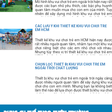
Mô hình khu vui chơi trẻ em ngoài trời hiện nay rất
được các bạn nhỏ yêu thích, các bậc phụ huynh
quan tâm muốn mua cho con em của mình. Tuy
nhiên để xây dựng mô hình khu vui chơi trẻ em
ngoài trời hợp lý, đúng chuẩn cần rất nhiều yếu tố
tạo thành.
CÁC LƯU Ý KHI THIẾT KẾ KHU VUI CHƠI TRẺ
EM HCM
Thiết kế khu vui chơi trẻ em HCM hiện nay được
rất nhiều người quan tâm, nhằm tạo một khu vui
chơi riêng biệt cho các em nhỏ chơi với nhau.
Nhưng tùy theo vị trí thiết kế khu vui chơi trẻ em
HCM mà sẽ có phương án thiết kế và lắp đặt khác
nhau.
CHỌN LỌC THIẾT BỊ KHU VUI CHƠI TRẺ EM
NGOÀI TRỜI CHẤT LƯỢNG
Thiết bị khu vui chơi trẻ em ngoài trời ngày càng
được nhiều người quan tâm để xây dựng khu vui
chơi cho con em mình. Nhưng bạn lại không biết
làm thế nào để lựa chọn được thiết bị khu vui chơi
chất lượng đảm bảo, không mua phải hàng kém
chất lượng?