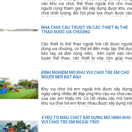
các khu vui chơi, thể thao ngoài trời cho mọi
người cùng tham gia. Để xây dựng được khu vui
chơi chất lượng, đòi hỏi phải lựa chọn được các
thiết bị chất lượng, có mức giá hợp lý. Vậy làm
cách nào để chúng ta lựa chọn được nơi cung cấp
thiết bị vui chơi chất lượng, giá rẻ đây?
NHÀ CHƠI CẦU TRƯỢT VÀ CÁC THIẾT BỊ THỂ
THAO ĐƯỢC ƯA CHUỘNG
Các thiết bị thể thao ngoài trời rất được người
dùng ưa chuộng, có thể kể đến máy tập thể dục
kéo tay, xà đơn công viên,... bên cạnh việc rèn
luyện thể thao, các thiết bị này còn giúp mọi
người vui chơi giải trí rất hiệu quả. Tuy nhiên có
rất nhiều người vẫn còn chưa biết rõ về các thiết
bị này, hãy cùng tìm hiểu kĩ hơn về các thiết bị thể
KINH NGHIỆM MỞ KHU VUI CHƠI TRẺ EM CHO
thao thông dụng này.
NGƯỜI MỚI BẮT ĐẦU
Khu vui chơi trẻ em ngoài trời được xây dựng
ngày càng nhiều để đáp ứng nhu cầu vui chơi cao
của các em thiếu nhi. Có rất nhiều các mô hình
khu vui chơi trẻ em khác nhau được xây dựng với
phong cách và cách bố trí mang phong cách
riêng. Tuy nhiên, để xây dựng được khu vui chơi
trẻ em ưng ý các bạn cần phải có kinh nghiệm thi
4 YẾU TỐ MẤU CHỐT XÂY DỰNG MÔ HÌNH KHU
công sân chơi trẻ em.
VUI CHƠI TRẺ EM NGOÀI TRỜI