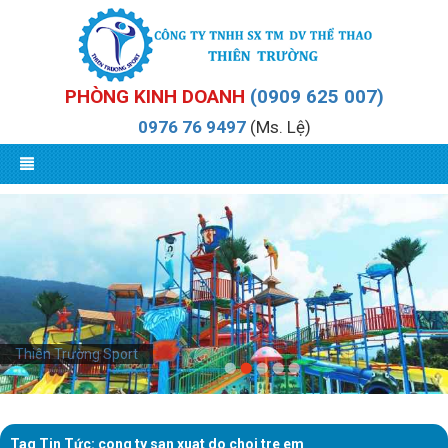
PHÒNG KINH DOANH
(0909 625 007)
0976 76 9497
(Ms. Lệ)
Thiên Trường Sport
Tag Tin Tức: cong ty san xuat do choi tre em