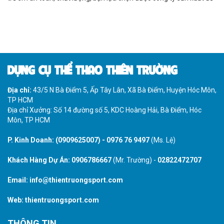
chơi phù hợp?
DỤNG CỤ THỂ THAO THIÊN TRƯỜNG
Địa chỉ:
43/5 N Bà Điểm 5, Ấp Tây Lân, Xã Bà Điểm, Huyện Hóc Môn,
TP HCM
Địa chỉ Xưởng: Số 14 đường số 5, KDC Hoàng Hải, Bà Điểm, Hóc
Môn, TP HCM
P. Kinh Doanh:
(0909625007)
-
0976 76 9497
(Ms. Lệ)
Khách Hàng Dự Án:
0906786667
(Mr. Trường) -
02822472707
Email:
info@thientruongsport.com
Web:
thientruongsport.com
THÔNG TIN