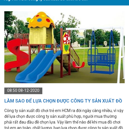
08:50 08-12-2020
LÀM SAO ĐỂ LỰA CHỌN ĐƯỢC CÔNG TY SẢN XUẤT ĐỒ
CHƠI TRẺ EM HCM?
Công ty sản xuất đồ chơi trẻ em HCM ra đời ngày càng nhiều, vì vậy
để lựa chọn được công ty sản xuất phù hợp, người mua thường
phải rất đau đầu đề chọn lựa. Vậy làm thế nào để khi mua đồ chơi
trẻ em an toàn, chất lượng, bạn lựa chọn được công ty sản xuất đồ