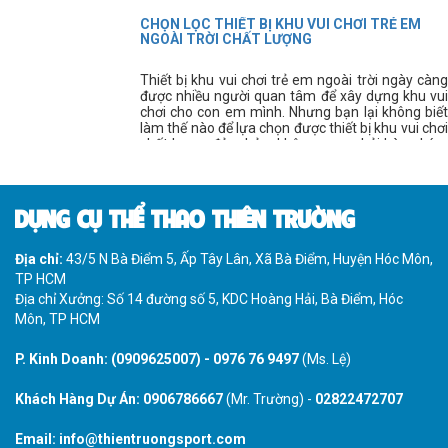
nhau.
CHỌN LỌC THIẾT BỊ KHU VUI CHƠI TRẺ EM
NGOÀI TRỜI CHẤT LƯỢNG
Thiết bị khu vui chơi trẻ em ngoài trời ngày càng
được nhiều người quan tâm để xây dựng khu vui
chơi cho con em mình. Nhưng bạn lại không biết
làm thế nào để lựa chọn được thiết bị khu vui chơi
chất lượng đảm bảo, không mua phải hàng kém
chất lượng?
DỤNG CỤ THỂ THAO THIÊN TRƯỜNG
Địa chỉ:
43/5 N Bà Điểm 5, Ấp Tây Lân, Xã Bà Điểm, Huyện Hóc Môn,
TP HCM
Địa chỉ Xưởng: Số 14 đường số 5, KDC Hoàng Hải, Bà Điểm, Hóc
Môn, TP HCM
P. Kinh Doanh:
(0909625007)
-
0976 76 9497
(Ms. Lệ)
Khách Hàng Dự Án:
0906786667
(Mr. Trường) -
02822472707
Email:
info@thientruongsport.com