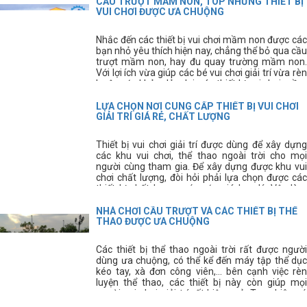
hình thức tập thể dục thông thường thì giờ đây
CẦU TRƯỢT MẦM NON, TOP NHỮNG THIẾT BỊ
mọi người còn có thể sử dụng thêm những dụng
VUI CHƠI ĐƯỢC ƯA CHUỘNG
cụ thể thao ngoài trời để nâng cao sức
khỏe. Dụng cụ thể thao ngoài trời là lĩnh vực mà
Nhắc đến các thiết bị vui chơi mầm non được các
Thiên Trường Sport luôn luôn chú trọng hàng
bạn nhỏ yêu thích hiện nay, chẳng thể bỏ qua cầu
đầu. vì vậy, dụng cụ thể thao ngoài trời là lĩnh vực
trượt mầm non, hay đu quay trường mầm non.
mà Thiên Trường Sport luôn luôn chú trọng hàng
Với lợi ích vừa giúp các bé vui chơi giải trí vừa rèn
đầu, nhằm mang đến cho quý khách hàng những
luyện sức khỏe dẻo dai, các thiết bị vui chơi mầm
sản phẩm tốt nhất, hiện đại nhất và bền bỉ nhất.
non này được các bậc phụ huynh hết sức quan
tâm.
LỰA CHỌN NƠI CUNG CẤP THIẾT BỊ VUI CHƠI
GIẢI TRÍ GIÁ RẺ, CHẤT LƯỢNG
Thiết bị vui chơi giải trí được dùng để xây dựng
các khu vui chơi, thể thao ngoài trời cho mọi
người cùng tham gia. Để xây dựng được khu vui
chơi chất lượng, đòi hỏi phải lựa chọn được các
thiết bị chất lượng, có mức giá hợp lý. Vậy làm
cách nào để chúng ta lựa chọn được nơi cung cấp
thiết bị vui chơi chất lượng, giá rẻ đây?
NHÀ CHƠI CẦU TRƯỢT VÀ CÁC THIẾT BỊ THỂ
THAO ĐƯỢC ƯA CHUỘNG
Các thiết bị thể thao ngoài trời rất được người
dùng ưa chuộng, có thể kể đến máy tập thể dục
kéo tay, xà đơn công viên,... bên cạnh việc rèn
luyện thể thao, các thiết bị này còn giúp mọi
người vui chơi giải trí rất hiệu quả. Tuy nhiên có
rất nhiều người vẫn còn chưa biết rõ về các thiết