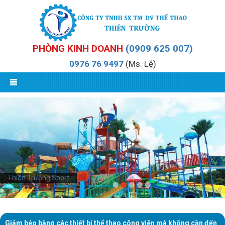
PHÒNG KINH DOANH
(0909 625 007)
0976 76 9497
(Ms. Lệ)
Thiên Trường Sport
Giảm béo bằng các thiết bị thể thao công viên mà không cần đến