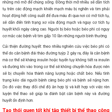
những mô mỡ để chúng sống. Đồng thời mỡ nhiều sẽ dần tích
tụ trên các động mạch khiến mạch máu bị nghẽn và tim phải
hoạt động hết công suất để đưa máu đi qua nơi có mỡ tích tụ,
sẽ dẫn đến tình trạng xơ vữa động mạch và nguy cơ tích tụ
huyết khối ngày càng cao. Người bị béo hoặc béo phì có nguy
cơ mắc các bệnh về tim gấp 10 lần những người bình thường.
Cải thiện đường huyết: theo nhiều nghiên cứu việc béo phì có
thể do căn bệnh đái tháo đường tuýp 2 gây ra, đây là căn bệnh
mà cơ thể sẽ kháng insulin hoặc tuyến tụy không tiết ra insulin
và đường khi vào trong cơ thể sẽ không chuyển hóa được nên
sẽ bị chuyển hóa thành năng lượng hoặc chất béo. Nếu tình
trạng kéo dài người bệnh càng béo phì và bệnh sẽ nặng hơn.
Do đó việc thay đổi chế độ ăn hợp lý và kết hợp với việc rèn
luyện thể thao sẽ giúp ta đánh bật căn bệnh này và đường
huyết ổn định hơn.
Tạo thói quen tốt khí tập
thiết bị thể thao công