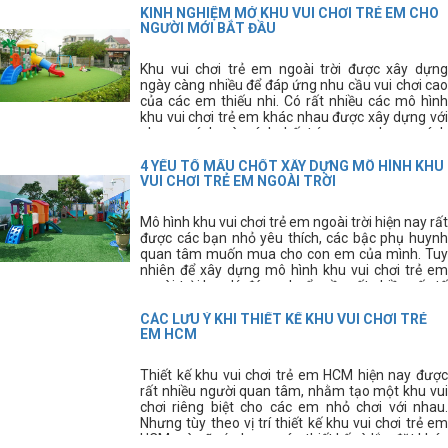
bị này, hãy cùng tìm hiểu kĩ hơn về các thiết bị thể
KINH NGHIỆM MỞ KHU VUI CHƠI TRẺ EM CHO
thao thông dụng này.
NGƯỜI MỚI BẮT ĐẦU
Khu vui chơi trẻ em ngoài trời được xây dựng
ngày càng nhiều để đáp ứng nhu cầu vui chơi cao
của các em thiếu nhi. Có rất nhiều các mô hình
khu vui chơi trẻ em khác nhau được xây dựng với
phong cách và cách bố trí mang phong cách
riêng. Tuy nhiên, để xây dựng được khu vui chơi
trẻ em ưng ý các bạn cần phải có kinh nghiệm thi
4 YẾU TỐ MẤU CHỐT XÂY DỰNG MÔ HÌNH KHU
công sân chơi trẻ em.
VUI CHƠI TRẺ EM NGOÀI TRỜI
Mô hình khu vui chơi trẻ em ngoài trời hiện nay rất
được các bạn nhỏ yêu thích, các bậc phụ huynh
quan tâm muốn mua cho con em của mình. Tuy
nhiên để xây dựng mô hình khu vui chơi trẻ em
ngoài trời hợp lý, đúng chuẩn cần rất nhiều yếu tố
tạo thành.
CÁC LƯU Ý KHI THIẾT KẾ KHU VUI CHƠI TRẺ
EM HCM
Thiết kế khu vui chơi trẻ em HCM hiện nay được
rất nhiều người quan tâm, nhằm tạo một khu vui
chơi riêng biệt cho các em nhỏ chơi với nhau.
Nhưng tùy theo vị trí thiết kế khu vui chơi trẻ em
HCM mà sẽ có phương án thiết kế và lắp đặt khác