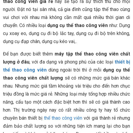
thao công viên giá rẻ
này sẽ tạo ra sự thích thú cho mọi
người. Đặt nó tại sân nhà, cả gia đình cũng tập thể thao cùng
vui chơi với nhau mà không cần mất quá nhiều thời gian di
chuyển. Có nhiều loại
dụng cụ thể thao công viên
như: Dụng
cụ xoay eo,
dụng cụ đi bộ lắc tay, dụng cụ đi bộ trên không,
dụng cụ đạp chân, dụng cụ kéo vai,..
Để bạn được biết thêm
máy tập thể thao công viên chất
lượng ở đâu
, với đa dạng và phong phú của các loại
thiết bị
thể thao công viên
dùng ngoài trời thì ở mỗi
dụng cụ
thể
thao công viên chất lượng
sẽ có những mức giá bán khác
nhau. Nhưng mức giá tầm khoảng vài triệu cho đến hơn chục
triệu đồng là mức giá rẻ. Những loại máy tổng hợp nhiều chức
năng, cấu tạo một cách đặc biệt hơn thì sẽ có giá thành cao
hơn. Thị trường ngày nay có rất nhiều công ty hay tổ chức
chuyên bán thiết bị
thể thao công viên
với giá thành rẻ nhưng
đảm bảo chất lượng so với những tiện ích mang lại cho bạn