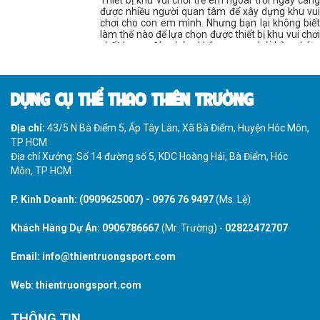
Thiết bị khu vui chơi trẻ em ngoài trời ngày càng
được nhiều người quan tâm để xây dựng khu vui
chơi cho con em mình. Nhưng bạn lại không biết
làm thế nào để lựa chọn được thiết bị khu vui chơi
chất lượng đảm bảo, không mua phải hàng kém
chất lượng?
DỤNG CỤ THỂ THAO THIÊN TRƯỜNG
Địa chỉ:
43/5 N Bà Điểm 5, Ấp Tây Lân, Xã Bà Điểm, Huyện Hóc Môn,
TP HCM
Địa chỉ Xưởng: Số 14 đường số 5, KDC Hoàng Hải, Bà Điểm, Hóc
Môn, TP HCM
P. Kinh Doanh:
(0909625007)
-
0976 76 9497
(Ms. Lệ)
Khách Hàng Dự Án:
0906786667
(Mr. Trường) -
02822472707
Email:
info@thientruongsport.com
Web:
thientruongsport.com
THÔNG TIN