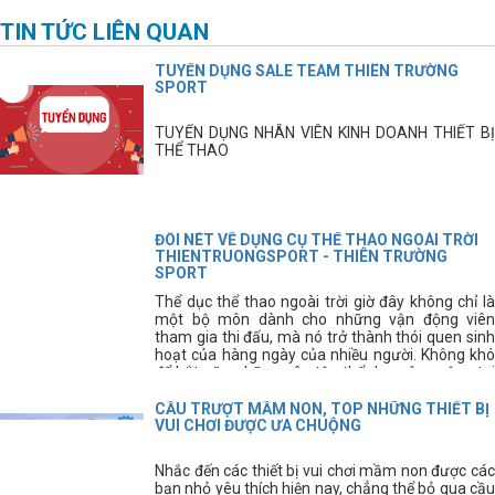
TIN TỨC LIÊN QUAN
TUYỂN DỤNG SALE TEAM THIÊN TRƯỜNG
SPORT
TUYỂN DỤNG NHÂN VIÊN KINH DOANH THIẾT BỊ
THỂ THAO
ĐÔI NÉT VỀ DỤNG CỤ THỂ THAO NGOÀI TRỜI
THIENTRUONGSPORT - THIÊN TRƯỜNG
SPORT
Thể dục thể thao ngoài trời giờ đây không chỉ là
một bộ môn dành cho những vận động viên
tham gia thi đấu, mà nó trở thành thói quen sinh
hoạt của hàng ngày của nhiều người. Không khó
để bắt gặp những sân tập thể dục công cộng tại
các thành phố, hay các khu dân cư. Ngoài các
hình thức tập thể dục thông thường thì giờ đây
CẦU TRƯỢT MẦM NON, TOP NHỮNG THIẾT BỊ
mọi người còn có thể sử dụng thêm những dụng
VUI CHƠI ĐƯỢC ƯA CHUỘNG
cụ thể thao ngoài trời để nâng cao sức
khỏe. Dụng cụ thể thao ngoài trời là lĩnh vực mà
Nhắc đến các thiết bị vui chơi mầm non được các
Thiên Trường Sport luôn luôn chú trọng hàng
bạn nhỏ yêu thích hiện nay, chẳng thể bỏ qua cầu