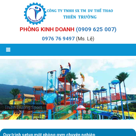
PHÒNG KINH DOANH
(0909 625 007)
0976 76 9497
(Ms. Lệ)
Thiên Trường Sport
Quy trình setup một phòng gym chuyên nghiệp