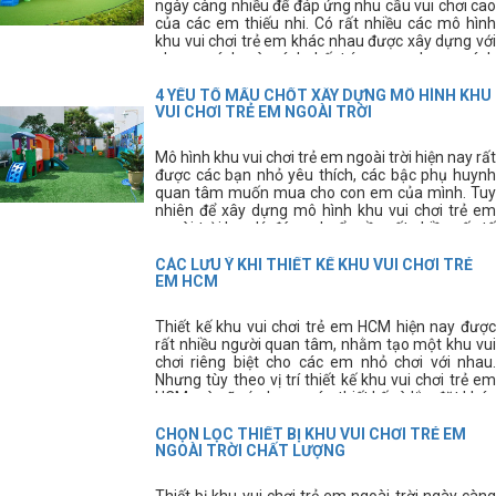
ngày càng nhiều để đáp ứng nhu cầu vui chơi cao
của các em thiếu nhi. Có rất nhiều các mô hình
khu vui chơi trẻ em khác nhau được xây dựng với
phong cách và cách bố trí mang phong cách
riêng. Tuy nhiên, để xây dựng được khu vui chơi
trẻ em ưng ý các bạn cần phải có kinh nghiệm thi
4 YẾU TỐ MẤU CHỐT XÂY DỰNG MÔ HÌNH KHU
công sân chơi trẻ em.
VUI CHƠI TRẺ EM NGOÀI TRỜI
Mô hình khu vui chơi trẻ em ngoài trời hiện nay rất
được các bạn nhỏ yêu thích, các bậc phụ huynh
quan tâm muốn mua cho con em của mình. Tuy
nhiên để xây dựng mô hình khu vui chơi trẻ em
ngoài trời hợp lý, đúng chuẩn cần rất nhiều yếu tố
tạo thành.
CÁC LƯU Ý KHI THIẾT KẾ KHU VUI CHƠI TRẺ
EM HCM
Thiết kế khu vui chơi trẻ em HCM hiện nay được
rất nhiều người quan tâm, nhằm tạo một khu vui
chơi riêng biệt cho các em nhỏ chơi với nhau.
Nhưng tùy theo vị trí thiết kế khu vui chơi trẻ em
HCM mà sẽ có phương án thiết kế và lắp đặt khác
nhau.
CHỌN LỌC THIẾT BỊ KHU VUI CHƠI TRẺ EM
NGOÀI TRỜI CHẤT LƯỢNG