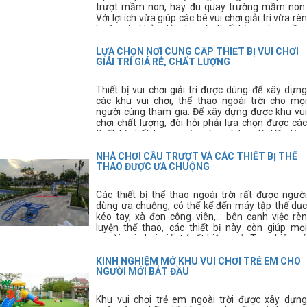
đầu. vì vậy, dụng cụ thể thao ngoài trời là lĩnh vực
trượt mầm non, hay đu quay trường mầm non.
mà Thiên Trường Sport luôn luôn chú trọng hàng
Với lợi ích vừa giúp các bé vui chơi giải trí vừa rèn
đầu, nhằm mang đến cho quý khách hàng những
luyện sức khỏe dẻo dai, các thiết bị vui chơi mầm
sản phẩm tốt nhất, hiện đại nhất và bền bỉ nhất.
non này được các bậc phụ huynh hết sức quan
tâm.
LỰA CHỌN NƠI CUNG CẤP THIẾT BỊ VUI CHƠI
GIẢI TRÍ GIÁ RẺ, CHẤT LƯỢNG
Thiết bị vui chơi giải trí được dùng để xây dựng
các khu vui chơi, thể thao ngoài trời cho mọi
người cùng tham gia. Để xây dựng được khu vui
chơi chất lượng, đòi hỏi phải lựa chọn được các
thiết bị chất lượng, có mức giá hợp lý. Vậy làm
cách nào để chúng ta lựa chọn được nơi cung cấp
thiết bị vui chơi chất lượng, giá rẻ đây?
NHÀ CHƠI CẦU TRƯỢT VÀ CÁC THIẾT BỊ THỂ
THAO ĐƯỢC ƯA CHUỘNG
Các thiết bị thể thao ngoài trời rất được người
dùng ưa chuộng, có thể kể đến máy tập thể dục
kéo tay, xà đơn công viên,... bên cạnh việc rèn
luyện thể thao, các thiết bị này còn giúp mọi
người vui chơi giải trí rất hiệu quả. Tuy nhiên có
rất nhiều người vẫn còn chưa biết rõ về các thiết
bị này, hãy cùng tìm hiểu kĩ hơn về các thiết bị thể
KINH NGHIỆM MỞ KHU VUI CHƠI TRẺ EM CHO
thao thông dụng này.
NGƯỜI MỚI BẮT ĐẦU
Khu vui chơi trẻ em ngoài trời được xây dựng